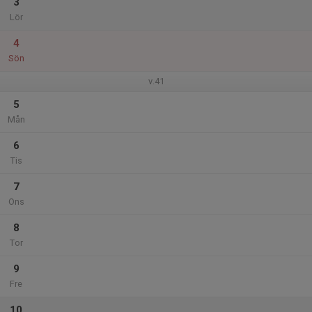
3
Lör
4
Sön
v.41
5
Mån
6
Tis
7
Ons
8
Tor
9
Fre
10