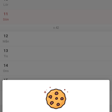
Lör
11
Sön
v.42
12
Mån
13
Tis
14
Ons
15
Tor
16
Fre
17