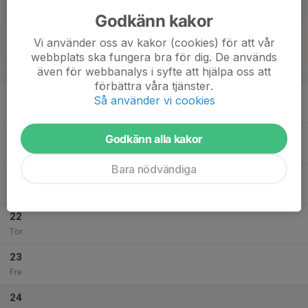
Lör
Godkänn kakor
18
Vi använder oss av kakor (cookies) för att vår
Sön
webbplats ska fungera bra för dig. De används
även för webbanalys i syfte att hjälpa oss att
v.43
förbättra våra tjänster.
19
Så använder vi cookies
Mån
20
Godkänn alla kakor
Tis
Bara nödvändiga
21
Ons
22
Tor
23
Fre
24