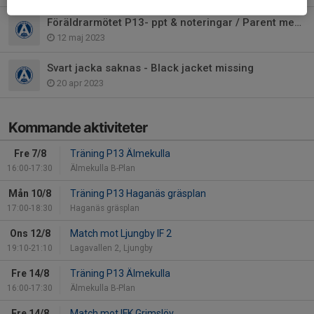
Föräldrarmötet P13- ppt & noteringar / Parent meeting P13- ppt & notes
12 maj 2023
Svart jacka saknas - Black jacket missing
20 apr 2023
Kommande aktiviteter
Fre 7/8
Träning P13 Älmekulla
16:00-17:30
Älmekulla B-Plan
Mån 10/8
Träning P13 Haganäs gräsplan
17:00-18:30
Haganäs gräsplan
Ons 12/8
Match mot Ljungby IF 2
19:10-21:10
Lagavallen 2, Ljungby
Fre 14/8
Träning P13 Älmekulla
16:00-17:30
Älmekulla B-Plan
Fre 14/8
Match mot IFK Grimslöv