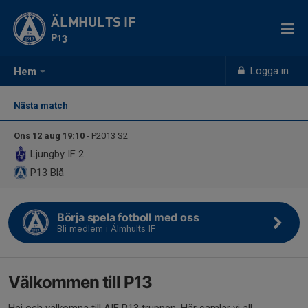
ÄLMHULTS IF
P13
Logga in
Hem
Nästa match
Ons 12 aug 19:10
- P2013 S2
Ljungby IF 2
P13
Blå
Börja spela fotboll med oss
Bli medlem i Älmhults IF
Välkommen till P13