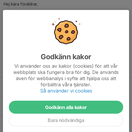
Hej kära föräldrar,
Jag hoppas att allt är bra med er!
Vi tränare i P-13 ÄIF vill påminna om vikten av att anmäla ert
barn till träningarna, oavsett om ert barn kan delta eller inte.
Detta är av stor betydelse för oss...
Läs mer
Godkänn kakor
Vi använder oss av kakor (cookies) för att vår
Fler nyheter
webbplats ska fungera bra för dig. De används
även för webbanalys i syfte att hjälpa oss att
!Träning - Bökhult!
förbättra våra tjänster.
Så använder vi cookies
26 jun 2024
7/4-Träning inställd/ training cancelled
Godkänn alla kakor
4 apr 2024
Bara nödvändiga
P-13-Viktig information till föräldrar/ Important information for parents!
13 jun 2023