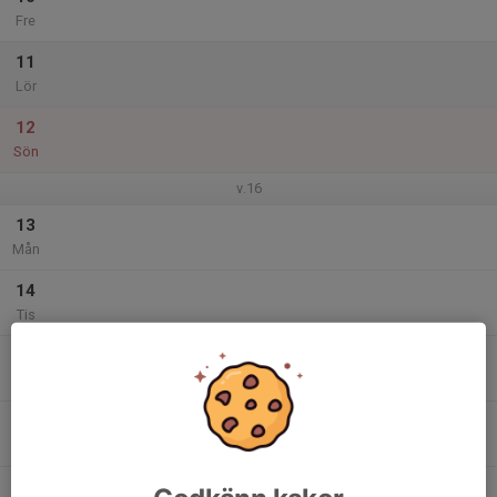
Fre
11
Lör
12
Sön
v.16
13
Mån
14
Tis
15
Ons
16
Tor
17