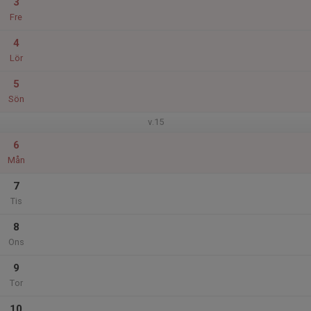
3
Fre
4
Lör
5
Sön
v.15
6
Mån
7
Tis
8
Ons
9
Tor
10