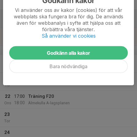
Godkänn kakor
Fre
Vi använder oss av kakor (cookies) för att vår
18
webbplats ska fungera bra för dig. De används
Lör
även för webbanalys i syfte att hjälpa oss att
förbättra våra tjänster.
19
Så använder vi cookies
Sön
v.17
Godkänn alla kakor
20
Bara nödvändiga
Mån
21
Tis
22
17:00
Träning F20
18:00
Ons
Älmekulla A-lagsplanen
23
Tor
24