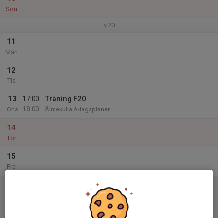
Sön
v.20
11
Mån
12
Tis
13
17:00
Träning F20
18:00
Ons
Älmekulla A-lagsplanen
14
Tor
15
Fre
16
Lör
17