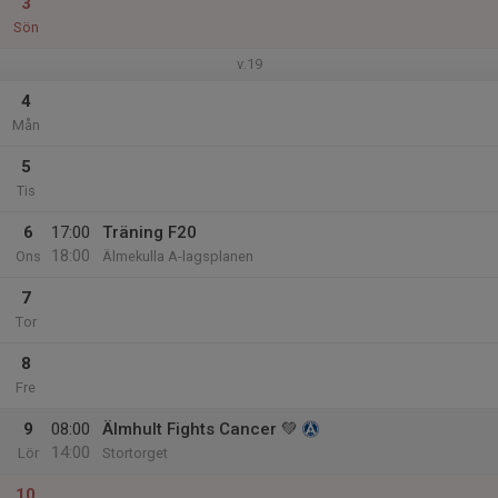
3
Sön
v.19
4
Mån
5
Tis
6
17:00
Träning F20
18:00
Ons
Älmekulla A-lagsplanen
7
Tor
8
Fre
9
08:00
Älmhult Fights Cancer 💚
14:00
Lör
Stortorget
10