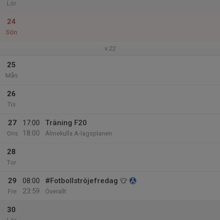
Lör
24
Sön
v.22
25
Mån
26
Tis
27
17:00
Träning F20
18:00
Ons
Älmekulla A-lagsplanen
28
Tor
29
08:00
#Fotbollströjefredag 👕
23:59
Fre
Överallt
30