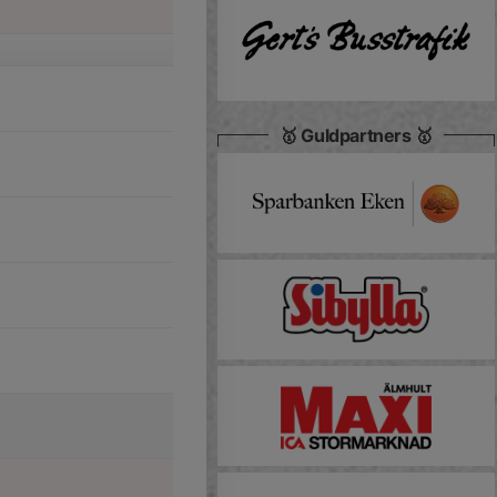
🥇 Guldpartners 🥇