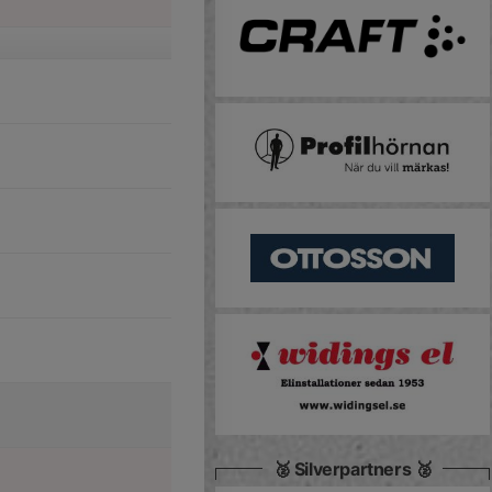
🥈 Silverpartners 🥈