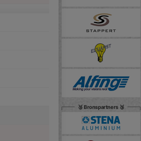
🥉 Bronspartners 🥉