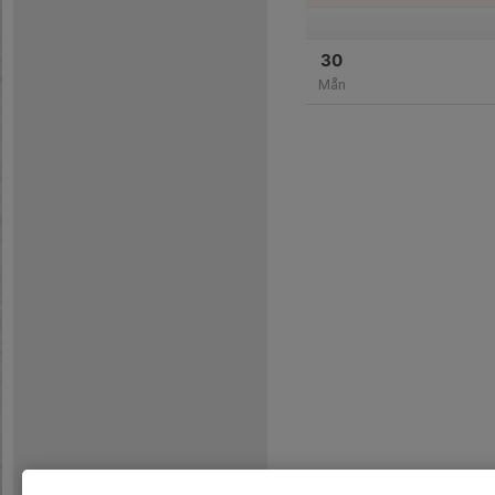
30
Mån