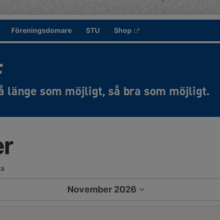
Föreningsdomare
STU
Shop
F
er
ra
November 2026