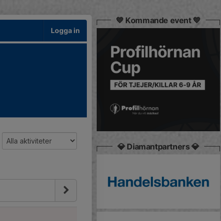
💙 Kommande event 💙
Logga in
💎 Diamantpartners 💎