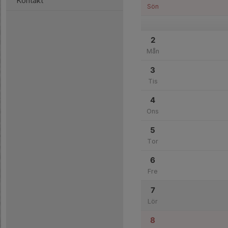
Kontakt
Sön
2
Mån
3
Tis
4
Ons
5
Tor
6
Fre
7
Lör
8