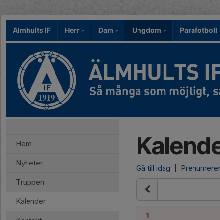
Älmhults IF
Herr
Dam
Ungdom
Parafotboll
ÄLMHULTS I
Kalend
Hem
Nyheter
Gå till idag
|
Prenumere
Truppen
Kalender
1