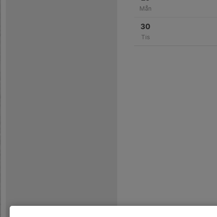
Mån
30
Tis