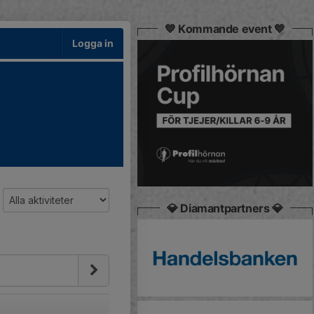
💙 Kommande event 💙
Logga in
💎 Diamantpartners 💎