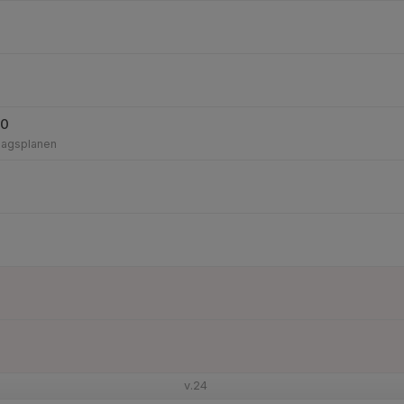
20
lagsplanen
v.24