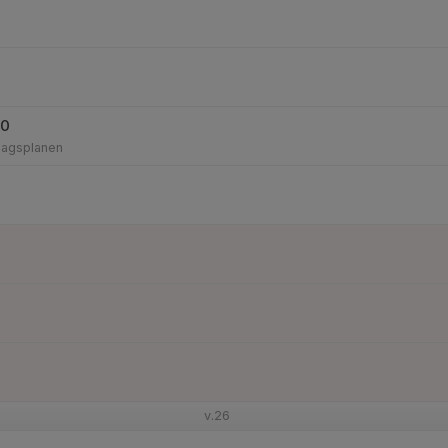
20
lagsplanen
v.26