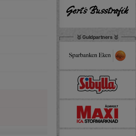
🥇 Guldpartners 🥇