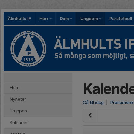
Älmhults IF
Herr
Dam
Ungdom
Parafotboll
ÄLMHULTS I
Kalend
Hem
Nyheter
Gå till idag
|
Prenumere
Truppen
Kalender