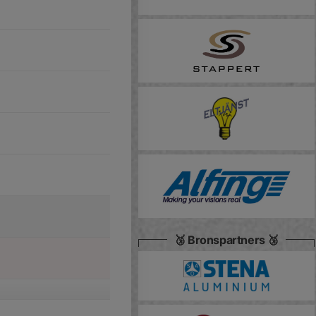
🥉 Bronspartners 🥉