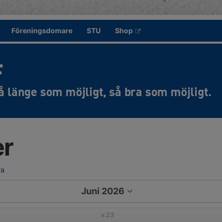
Föreningsdomare
STU
Shop
F
er
ra
Juni 2026
v.23