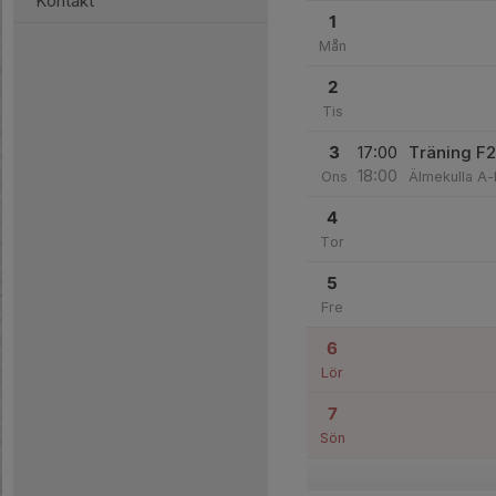
Kontakt
1
Mån
2
Tis
3
17:00
Träning F
18:00
Ons
Älmekulla A-
4
Tor
5
Fre
6
Lör
7
Sön