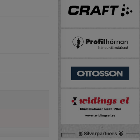
🥈 Silverpartners 🥈