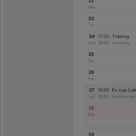
22
Mån
23
Tis
24
17:00
Träning
18:00
Ons
Älmekulla
25
Tor
26
Fre
27
10:00
Ev cup Lia
15:00
Lör
Bokliden liat
28
Sön
29