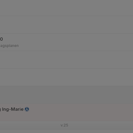
20
lagsplanen
 Ing-Marie
v.25