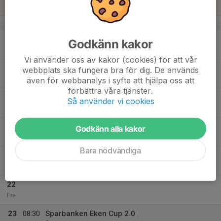
Sön
v.21
18
Godkänn kakor
Mån
Vi använder oss av kakor (cookies) för att vår
19
webbplats ska fungera bra för dig. De används
Tis
även för webbanalys i syfte att hjälpa oss att
förbättra våra tjänster.
20
17:00
P20 Träning Älmevallen (Älmekulla)
Så använder vi cookies
18:00
Ons
Älmekulla
18:30
Fotografering - Glöm ej lappen!
Godkänn alla kakor
19:30
Älmekulla brevid träningsplanen
Bara nödvändiga
21
Tor
22
Fre
23
08:30
Sparbanken Eken Cup 2.0