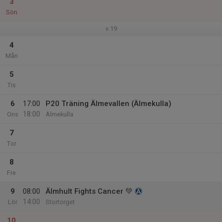
3
Sön
v.19
4
Mån
5
Tis
6
17:00
P20 Träning Älmevallen (Älmekulla)
18:00
Ons
Älmekulla
7
Tor
8
Fre
9
08:00
Älmhult Fights Cancer 💚
14:00
Lör
Stortorget
10