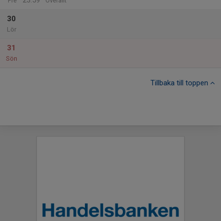
23:59
Fre
Överallt
30
Lör
31
Sön
Tillbaka till toppen