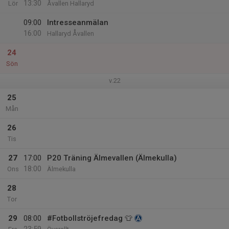
13:30
Lör
Åvallen Hallaryd
09:00
Intresseanmälan
16:00
Hallaryd Åvallen
24
Sön
v.22
25
Mån
26
Tis
27
17:00
P20 Träning Älmevallen (Älmekulla)
18:00
Ons
Älmekulla
28
Tor
29
08:00
#Fotbollströjefredag 👕