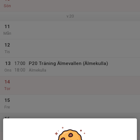
Sön
v.20
11
Mån
12
Tis
13
17:00
P20 Träning Älmevallen (Älmekulla)
18:00
Ons
Älmekulla
14
Tor
15
Fre
16
Lör
17