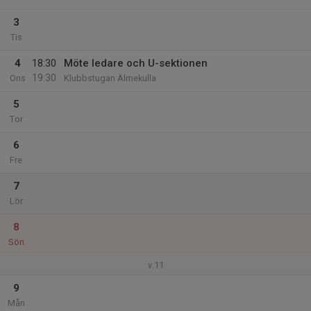
3
Tis
4
18:30
Möte ledare och U-sektionen
19:30
Ons
Klubbstugan Älmekulla
5
Tor
6
Fre
7
Lör
8
Sön
v.11
9
Mån