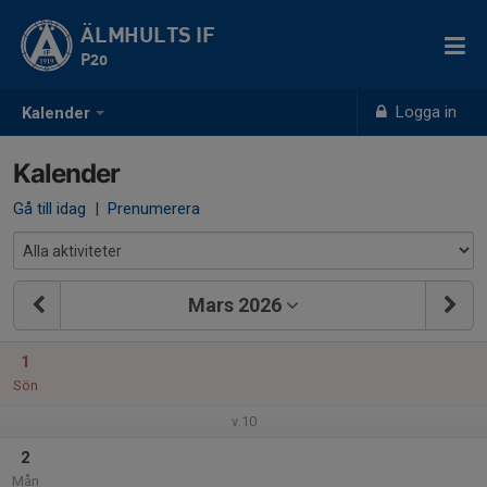
ÄLMHULTS IF
P20
Logga in
Kalender
Kalender
Gå till idag
|
Prenumerera
Mars 2026
1
Sön
v.10
2
Mån