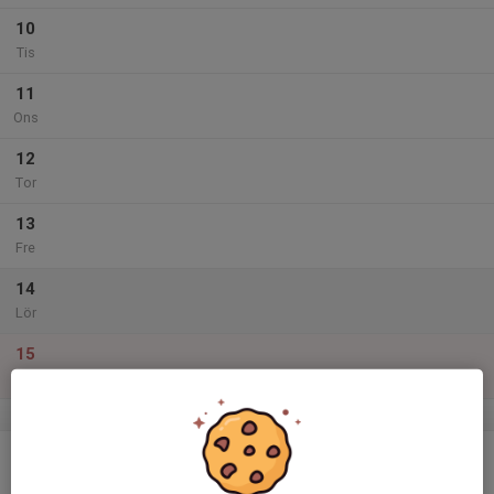
10
Tis
11
Ons
12
Tor
13
Fre
14
Lör
15
Sön
v.12
16
Mån