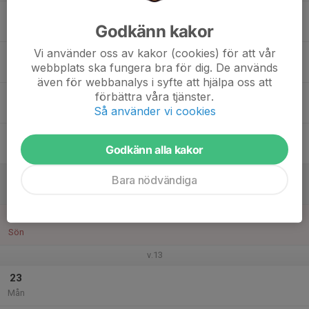
17
Godkänn kakor
Tis
Vi använder oss av kakor (cookies) för att vår
18
webbplats ska fungera bra för dig. De används
Ons
även för webbanalys i syfte att hjälpa oss att
19
förbättra våra tjänster.
Så använder vi cookies
Tor
20
Godkänn alla kakor
Fre
21
Bara nödvändiga
Lör
22
Sön
v.13
23
Mån