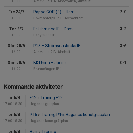
13:00
Älmekulla 1 A, Älmevallen, Älmhult
Fre 24/7
Räppe GOIF (2)
–
Herr
2-0
18:30
Hovmantorps IP 1, Hovmantorp
Tor 2/7
Eskilsminne IF
–
Dam
3-2
19:30
Harlyckans IP 1
Sön 28/6
P13
–
Strömsnäsbruks IF
3-6
16:00
Älmekulla 2 B, Älmhult
Sön 28/6
BK Union
–
Junior
0-1
16:00
Brunnsängen IP 1
Kommande aktiviteter
Tor 6/8
F12
»
Träning F12
17:00-18:30
Haganäs gräsplan
Tor 6/8
P16
»
Träning P16, Haganäs konstgräsplan
17:00-18:30
Haganäs konstgräsplan
Tor 6/8
Herr
»
Träning