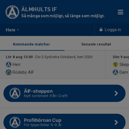
ÄLMHULTS IF
Så många som möjligt, så länge som möjligt.
Logga in
Hem
Kommande matcher
Senaste resultat
Lör 8 aug 13:00
- Div 3 Sydöstra Götaland, herr 2026
Sön 9 au
Herr
Skep
Rödeby AIF
Dam
ÄIF-shoppen
Nytt sortiment från Craft!
Profilhörnan Cup
För tjejer/killar 6-9 år