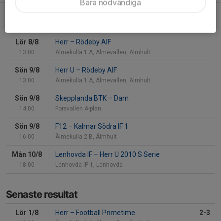
Bara nödvändiga
Kommande matcher
Lör 8/8
Herr
–
Rödeby AIF
13:00
Älmekulla 1 A, Älmevallen, Älmhult
Sön 9/8
Herr U
–
Rödeby AIF
13:00
Älmekulla 1 A, Älmevallen, Älmhult
Sön 9/8
Skepplanda BTK
–
Dam
14:00
Forsvallen A-plan
Sön 9/8
F12
–
Kalmar Södra IF 1
16:00
Älmekulla 2 B, Älmhult
Mån 10/8
Lenhovda IF
–
Herr U 2010 S Serie
18:00
Lenhovda IP 1, Lenhovda
Senaste resultat
Lör 1/8
Herr
–
Football Primetime
2-3