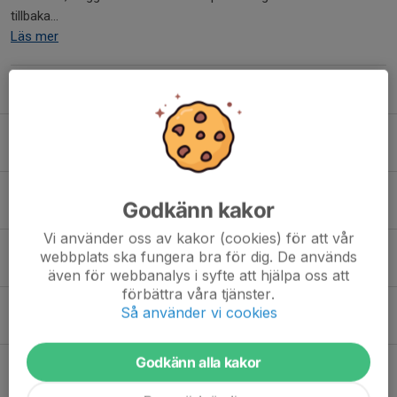
tillbaka...
Läs mer
Fler nyheter
Kansliet stängt vecka 28-30
3 jul, 17:00
Ny kanslist: Jonathan "Jonna" Petersson!
Godkänn kakor
2 jul, 17:00
Vi använder oss av kakor (cookies) för att vår
Dags för bortamatch mot Eskilsminne!
webbplats ska fungera bra för dig. De används
1 jul, 19:30
även för webbanalys i syfte att hjälpa oss att
förbättra våra tjänster.
André Lassen assisterande tränare!
Så använder vi cookies
28 jun, 22:00
Godkänn alla kakor
Matchdag – Hemma på nytt
26 jun, 13:00