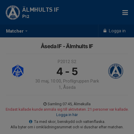
ÄLMHULTS IF
P12
Logga in
Matcher
Åseda IF - Älmhults IF
P2012 S2
4 - 5
30 maj, 10:00, Profilgruppen Park
1, Åseda
Samling 07:45, Älmekulla
Endast kallade kunde anmäla sig till aktiviteten. 21 personer var kallade.
Logga in här
Ta med skor, benskydd och vattenflaska.
Alla byter om i omklädningsrummet och vi duschar efter matchen.