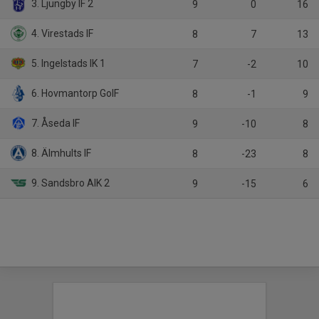
3. Ljungby IF 2
9
0
16
4. Virestads IF
8
7
13
5. Ingelstads IK 1
7
-2
10
6. Hovmantorp GoIF
8
-1
9
7. Åseda IF
9
-10
8
8. Älmhults IF
8
-23
8
9. Sandsbro AIK 2
9
-15
6