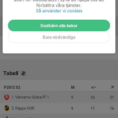
förbättra våra tjänster.
Jill Ritchie
Administratör
Så använder vi cookies
Godkänn alla kakor
Referat
Bara nödvändiga
Inget skrivet
Tabell
P2012 S2
M
+/-
P
1. Värnamo Södra FF 1
9
33
21
2. Räppe GOIF
9
11
16