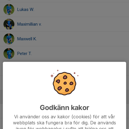
Lukas W.
Maximillian v.
Maxwell K.
Peter T.
Sened T.
Vincent L.
Ledare
Godkänn kakor
Anna Lindh
Tränare
Vi använder oss av kakor (cookies) för att vår
webbplats ska fungera bra för dig. De används
Daniel Lind
Tränare
även för webbanalys i syfte att hjälpa oss att