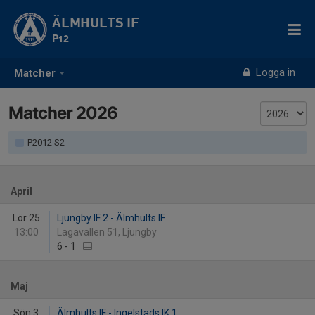
ÄLMHULTS IF
P12
Logga in
Matcher
Matcher 2026
P2012 S2
April
Lör 25
Ljungby IF 2 - Älmhults IF
13:00
Lagavallen 51, Ljungby
6
-
1
Maj
Sön 3
Älmhults IF - Ingelstads IK 1