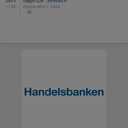
Sön 4
Räppe GOIF - Älmhults IF
11:00
Räppevallen 2, Växjö
-