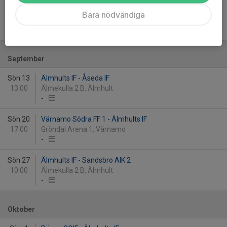
Sön 30
Virestads IF - Älmhults IF
Bara nödvändiga
17:00
Kvarnavallen 1, Virestad
-
September
Sön 13
Älmhults IF - Åseda IF
13:00
Älmekulla 2 B, Älmhult
-
Sön 20
Värnamo Södra FF 1 - Älmhults IF
17:00
Gröndal Arena 1, Värnamo
-
Sön 27
Älmhults IF - Sandsbro AIK 2
10:00
Älmekulla 2 B, Älmhult
-
Oktober