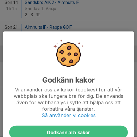
Sön 14
Sandsbro AIK 2 - Älmhults IF
16:15
Sandavi 1, Växjö
2
-
3
Sön 21
Älmhults IF - Räppe GOIF
13:00
Älmekulla 2 B, Älmhult
1
-
2
Augusti
Lör 15
Ingelstads IK 1 - Älmhults IF
16:00
Ingelvi 21, Ingelstad
Godkänn kakor
-
Vi använder oss av kakor (cookies) för att vår
Sön 23
Älmhults IF - Hovmantorp GoIF
webbplats ska fungera bra för dig. De används
10:00
Älmekulla 2 B, Älmhult
även för webbanalys i syfte att hjälpa oss att
-
förbättra våra tjänster.
Så använder vi cookies
Ons 26
Älmhults IF - Ljungby IF 2
18:45
Haganäs 2, Älmhult
-
Godkänn alla kakor