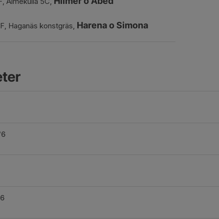
Hilmer o
Abed
F, Älmekulla 5C,
Harena o Simona
IF, Haganäs konstgräs,
eter
/6
/6