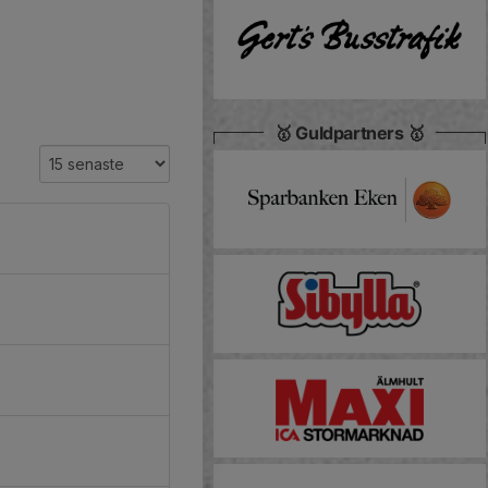
🥇 Guldpartners 🥇