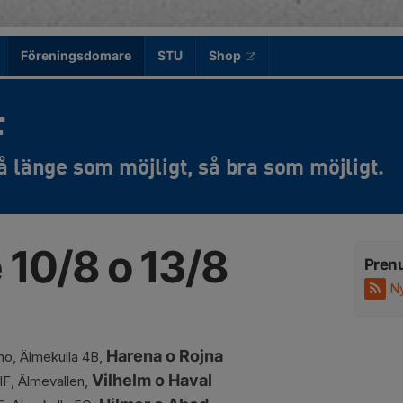
Föreningsdomare
STU
Shop
F
10/8 o 13/8
Pren
N
Harena o
Rojna
mo, Älmekulla 4B,
Vilhelm o Haval
IF, Älmevallen,