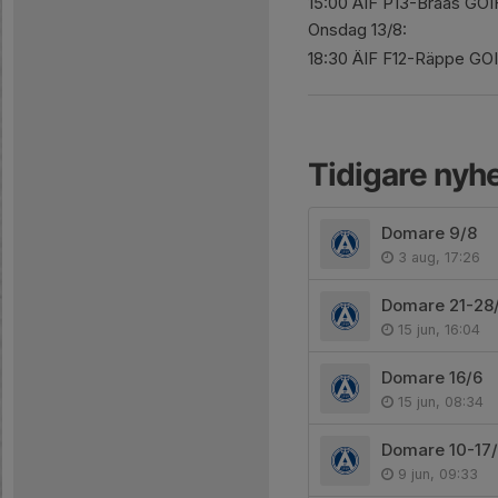
15:00 ÄIF P13-Braås GOI
Onsdag 13/8:
18:30 ÄIF F12-Räppe GO
Tidigare nyh
Domare 9/8
3 aug, 17:26
Domare 21-28
15 jun, 16:04
Domare 16/6
15 jun, 08:34
Domare 10-17
9 jun, 09:33