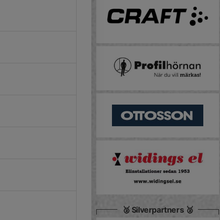
🥈 Silverpartners 🥈