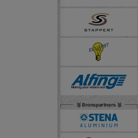
🥉 Bronspartners 🥉