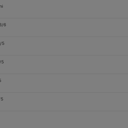
ni
3/6
/5
/5
5
/5