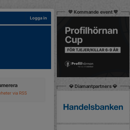
💙 Kommande event 💙
Logga in
umerera
💎 Diamantpartners 💎
yheter via RSS