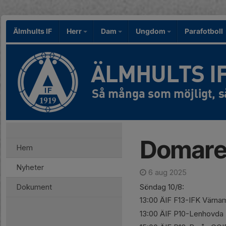
Älmhults IF
Herr
Dam
Ungdom
Parafotboll
ÄLMHULTS I
Domare 
Hem
Nyheter
6 aug 2025
Dokument
Söndag 10/8:
13:00 ÄIF F13-IFK Värna
13:00 ÄIF P10-Lenhovda 