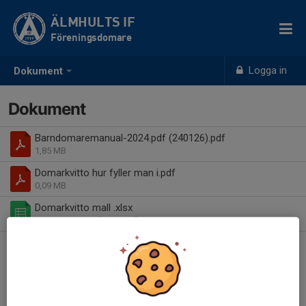
ÄLMHULTS IF
Föreningsdomare
Logga in
Dokument
Dokument
Barndomaremanual-2024.pdf (240126).pdf
1,85 MB
Domarkvitto hur fyller man i.pdf
0,09 MB
Domarkvitto mall .xlsx
0,03 MB
| Domarkvitto mall