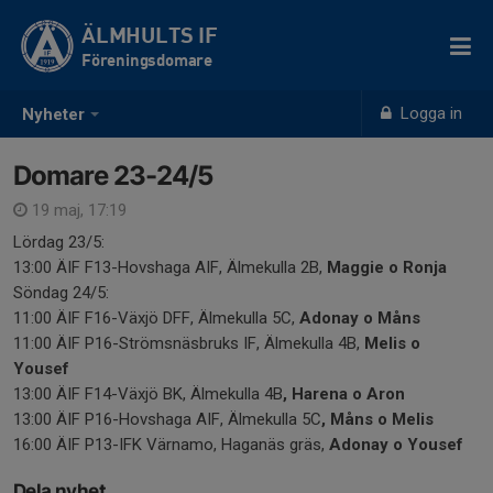
ÄLMHULTS IF
Föreningsdomare
Logga in
Nyheter
Domare 23-24/5
19 maj, 17:19
Lördag 23/5:
13:00 ÄIF F13-Hovshaga AIF, Älmekulla 2B,
Maggie o Ronja
Söndag 24/5:
11:00 ÄIF F16-Växjö DFF, Älmekulla 5C,
Adonay o Måns
11:00 ÄIF P16-Strömsnäsbruks IF, Älmekulla 4B,
Melis o
Yousef
13:00 ÄIF F14-Växjö BK, Älmekulla 4B
, Harena o Aron
13:00 ÄIF P16-Hovshaga AIF, Älmekulla 5C
, Måns o
Melis
16:00 ÄIF P13-IFK Värnamo, Haganäs gräs,
Adonay o
Yousef
Dela nyhet