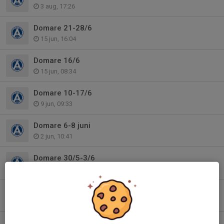
3 aug, 17:26
Domare 21-28/6
15 jun, 16:04
Domare 16/6
15 jun, 08:34
Domare 10-17/6
9 jun, 09:33
Domare 6-8 juni
2 jun, 10:41
Domare 30/5-3/6
27 maj, 09:41
Domare 23-24/5
19 maj, 17:19
Domare 14-20/5