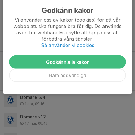
12 maj, 10:10
Godkänn kakor
Domare 9-10/5
Vi använder oss av kakor (cookies) för att vår
webbplats ska fungera bra för dig. De används
5 maj, 14:13
även för webbanalys i syfte att hjälpa oss att
förbättra våra tjänster.
Domare 2/5-7/5
Så använder vi cookies
28 apr, 09:49
Domare v 17
Godkänn alla kakor
21 apr, 13:49
Bara nödvändiga
Domare 12/4
7 apr, 16:08
Domare 6/4
1 apr, 09:16
Domare v12
17 mar, 09:49