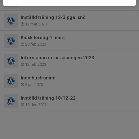
27 mar 2023
Inställd träning 12/3 pga. snö
12 mar 2023
Kiosk lördag 4 mars
28 feb 2023
Information inför säsongen 2023
12 feb 2023
Inomhusträning
8 jan 2023
Inställd träning 18/12-22
18 dec 2022