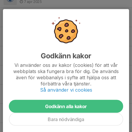
7 apr 2025
Ullmax försäljnng
28 aug 2024
Bamanning kiosk, dam matcher, fotbollsfesten
23 apr 2024
Bemanning av kiosk på dam match 12 aug
Godkänn kakor
7 jul 2023
Vi använder oss av kakor (cookies) för att vår
webbplats ska fungera bra för dig. De används
Kiosk schema hemma matcher 2023
även för webbanalys i syfte att hjälpa oss att
23 apr 2023
förbättra våra tjänster.
Så använder vi cookies
Säsongen/the season
19 apr 2023
Godkänn alla kakor
Föräldramöte
2 apr 2023
Bara nödvändiga
Bemanning av kiosk på dam matcher