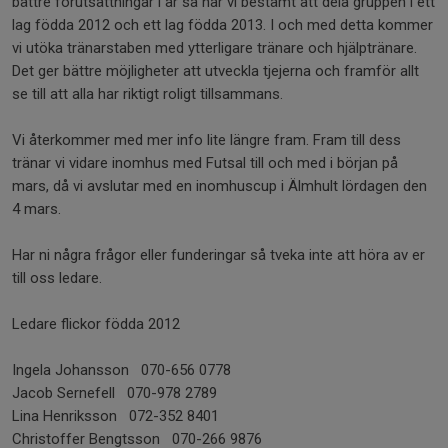
bättre förutsättningar i år så har vi bestämt att dela gruppen i ett
lag födda 2012 och ett lag födda 2013. I och med detta kommer
vi utöka tränarstaben med ytterligare tränare och hjälptränare.
Det ger bättre möjligheter att utveckla tjejerna och framför allt
se till att alla har riktigt roligt tillsammans.
Vi återkommer med mer info lite längre fram. Fram till dess
tränar vi vidare inomhus med Futsal till och med i början på
mars, då vi avslutar med en inomhuscup i Älmhult lördagen den
4 mars.
Har ni några frågor eller funderingar så tveka inte att höra av er
till oss ledare.
Ledare flickor födda 2012
Ingela Johansson 070-656 0778
Jacob Sernefell 070-978 2789
Lina Henriksson 072-352 8401
Christoffer Bengtsson 070-266 9876