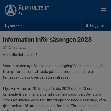
ÄLMHULTS IF
F13
Logga in
Nyheter
Information inför säsongen 2023
12 feb 2023
Hej fotbollsföräldrar!
Snart drar den nya fotbollssäsongen igång! Vi är redan nu igång
frivilligt för de som vill testa på futsal inomhus, och vi är
fantastiskt glada över det stora intresset.
I fjol var vi mellan 40-50 tjejer födda 2012 och 2013 som
kämpade tillsammans sida vid sida hela säsongen. Det stora
intresset innebär dock lite utmaningar för både oss ledare, våra
tjejer och att få utrustningen att räcka till. För att ge tjejerna