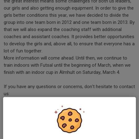
the great interest means some challenges for both us leaders,
our girls and also getting enough equipment. In order to give the
girls better conditions this year, we have decided to divide the
group into one team born in 2012 and one team born in 2013. By
that we will also expand the coaching staff with additional
coaches and assistant coaches. It provides better opportunities
to develop the girls and, above all, to ensure that everyone has a
lot of fun together.
More information will come ahead. Until then, we continue to
train indoors with Futsal until the beginning of March, when we
finish with an indoor cup in Älmhult on Saturday, March 4.
If you have any questions or concerns, don't hesitate to contact
us:
Leaders for gilrs born 2012
Ingela Johansson 070-656 0778
Jacob Sernefell 070-978 2789
Lina Henriksson 072-352 8401
Christoffer Bengtsson 070-266 9876