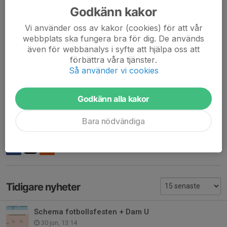
Godkänn kakor
Leaders for gilrs born 2013
Vi använder oss av kakor (cookies) för att vår
webbplats ska fungera bra för dig. De används
Malin Håkansson Lundh 073- 334 1232
även för webbanalys i syfte att hjälpa oss att
Lina Burander 070-392 5553
förbättra våra tjänster.
Oscar Jansson 070-198 1074
Så använder vi cookies
Kristoffer Gunhammar 070-860 5822
Jesper Bernson 073-232 1134
Godkänn alla kakor
BR Leaders
Bara nödvändiga
Dela nyhet
Tidigare nyheter
Schema fotbollsfesten + Dam U
30 jun, 13:14