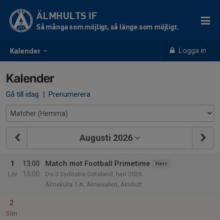
ÄLMHULTS IF
Så många som möjligt, så länge som möjligt.
Logga in
Kalender
Kalender
Gå till idag
|
Prenumerera
Augusti 2026
1
13:00
Match mot Football Primetime
Herr
15:00
Lör
Div 3 Sydöstra Götaland, herr 2026
Älmekulla 1 A, Älmevallen, Älmhult
2
Sön