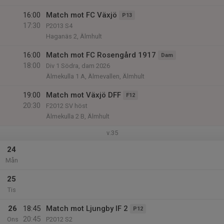
16:00
Match mot FC Växjö
P13
17:30
P2013 S4
Haganäs 2, Älmhult
16:00
Match mot FC Rosengård 1917
Dam
18:00
Div 1 Södra, dam 2026
Älmekulla 1 A, Älmevallen, Älmhult
19:00
Match mot Växjö DFF
F12
20:30
F2012 SV höst
Älmekulla 2 B, Älmhult
v.35
24
Mån
25
Tis
26
18:45
Match mot Ljungby IF 2
P12
20:45
Ons
P2012 S2