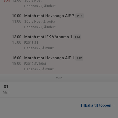
12:00
Sön
Södra Höst
Haganäs 21, Älmhult
10:00
Match mot Hovshaga AIF 7
P14
11:00
Södra Höst (2, pojk)
Haganäs 21, Älmhult
13:00
Match mot IFK Värnamo 1
F13
15:00
F2013 S1
Haganäs 2, Älmhult
16:00
Match mot Hovshaga AIF 1
F12
18:00
F2012 SV höst
Haganäs 2, Älmhult
v.36
31
Mån
Tillbaka till toppen