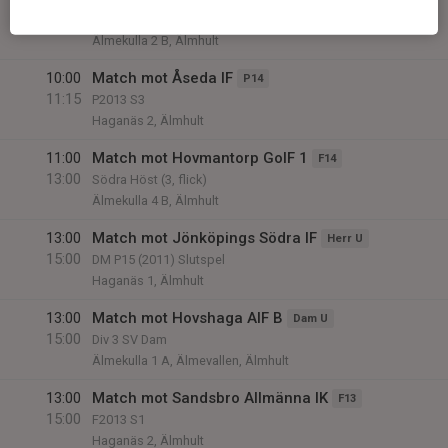
12:00
P2012 S2
Älmekulla 2 B, Älmhult
10:00
Match mot Åseda IF
P14
11:15
P2013 S3
Haganäs 2, Älmhult
11:00
Match mot Hovmantorp GoIF 1
F14
13:00
Södra Höst (3, flick)
Älmekulla 4 B, Älmhult
13:00
Match mot Jönköpings Södra IF
Herr U
15:00
DM P15 (2011) Slutspel
Haganäs 1, Älmhult
13:00
Match mot Hovshaga AIF B
Dam U
15:00
Div 3 SV Dam
Älmekulla 1 A, Älmevallen, Älmhult
13:00
Match mot Sandsbro Allmänna IK
F13
15:00
F2013 S1
Haganäs 2, Älmhult