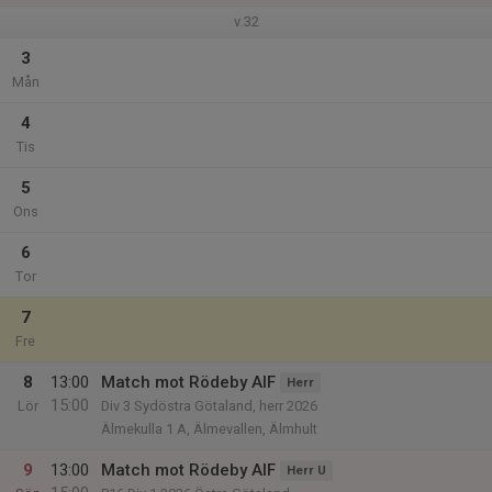
v.32
3
Mån
4
Tis
5
Ons
6
Tor
7
Fre
8
13:00
Match mot Rödeby AIF
Herr
15:00
Lör
Div 3 Sydöstra Götaland, herr 2026
Älmekulla 1 A, Älmevallen, Älmhult
9
13:00
Match mot Rödeby AIF
Herr U