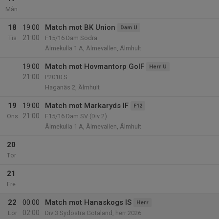
Mån
18
19:00
Match mot BK Union
Dam U
21:00
Tis
F15/16 Dam Södra
Älmekulla 1 A, Älmevallen, Älmhult
19:00
Match mot Hovmantorp GoIF
Herr U
21:00
P2010 S
Haganäs 2, Älmhult
19
19:00
Match mot Markaryds IF
F12
21:00
Ons
F15/16 Dam SV (Div 2)
Älmekulla 1 A, Älmevallen, Älmhult
20
Tor
21
Fre
22
00:00
Match mot Hanaskogs IS
Herr
02:00
Lör
Div 3 Sydöstra Götaland, herr 2026