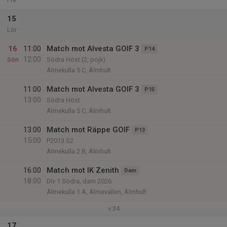
15
Lör
16
11:00
Match mot Alvesta GOIF 3
P14
12:00
Sön
Södra Höst (2, pojk)
Älmekulla 5 C, Älmhult
11:00
Match mot Alvesta GOIF 3
P15
13:00
Södra Höst
Älmekulla 5 C, Älmhult
13:00
Match mot Räppe GOIF
P13
15:00
P2013 S2
Älmekulla 2 B, Älmhult
16:00
Match mot IK Zenith
Dam
18:00
Div 1 Södra, dam 2026
Älmekulla 1 A, Älmevallen, Älmhult
v.34
17