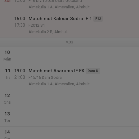
15:00
Sön
P16 Div.1 2026 Östra Götaland
Älmekulla 1 A, Älmevallen, Älmhult
16:00
Match mot Kalmar Södra IF 1
F12
17:30
F2012 S1
Älmekulla 2 B, Älmhult
v.33
10
Mån
11
19:00
Match mot Asarums IF FK
Dam U
21:00
Tis
F15/16 Dam Södra
Älmekulla 1 A, Älmevallen, Älmhult
12
Ons
13
Tor
14
Fre