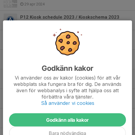
29 apr 2024
P12 Kiosk schedule 2023 / Kioskschema 2023
10 maj 2023
Hej alla föräldrar i P12!
23 apr 2023
To all parents in P12
3 okt 2022
Godkänn kakor
Påminnelse! Hjälp till A-lags matchen 7 augusti
Vi använder oss av kakor (cookies) för att vår
24 jul 2022
webbplats ska fungera bra för dig. De används
även för webbanalys i syfte att hjälpa oss att
Hjälp till A-lagsmatch 7 augusti
förbättra våra tjänster.
7 jul 2022
Så använder vi cookies
Påminnelse om schemat för kiosken.
Godkänn alla kakor
22 maj 2022
Bara nödvändiga
Kontaktuppgifter till föräldrar i P12