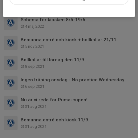
5 maj 2022
Schema för kiosken 8/5-19/6
4 maj 2022
Bemanna entré och kiosk + bollkallar 21/11
5 nov 2021
Bollkallar till lördag den 11/9.
8 sep 2021
Ingen träning onsdag - No practice Wednesday
6 sep 2021
Nu är vi redo för Puma-cupen!
31 aug 2021
Bemanna entré och kiosk 11/9.
31 aug 2021