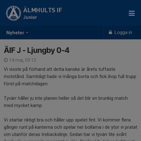
ÄLMHULTS IF
Junior
Logga in
Nyheter
ÄIF J - Ljungby 0-4
14 maj, 09:12
Vi visste på förhand att detta kanske är årets tuffaste
motstånd. Samtidigt hade vi många borta och fick ihop full trupp
först på matchdagen.
Tyvärr håller ju inte planen heller så det blir en brunkig match
med mycket kamp.
Vi startar riktigt bra och håller upp spelet fint. Vi kommer flera
gånger runt på kanterna och spelar ner bollarna i de ytor vi pratat
om utanför deras trebackslinje. Sedan har vi tyvärr lite svårt