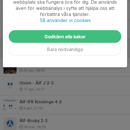
webbplats ska fungera bra för dig. De används
Match tisdag P2010
även för webbanalys i syfte att hjälpa oss att
förbättra våra tjänster.
7 jun, 16:11
Så använder vi cookies
ÄIF J - Markaryd 3-4
17 maj, 10:26
Godkänn alla kakor
ÄIF J - Ljungby 0-4
Bara nödvändiga
14 maj, 09:12
Asarum - ÄIF 2-4
30 apr, 08:00
Union - ÄIF J 2-3
11 apr, 16:17
ÄIF-IFK Knislinge 4-2
6 apr, 21:56
ÄIF-Broby 2-3
28 mar, 16:29