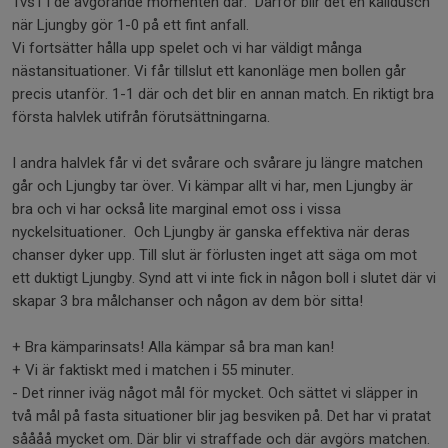
1vs1 i de avgörande momenten där. Därför blir det en kalldusch
när Ljungby gör 1-0 på ett fint anfall.
Vi fortsätter hålla upp spelet och vi har väldigt många
nästansituationer. Vi får tillslut ett kanonläge men bollen går
precis utanför. 1-1 där och det blir en annan match. En riktigt bra
första halvlek utifrån förutsättningarna.
I andra halvlek får vi det svårare och svårare ju längre matchen
går och Ljungby tar över. Vi kämpar allt vi har, men Ljungby är
bra och vi har också lite marginal emot oss i vissa
nyckelsituationer. Och Ljungby är ganska effektiva när deras
chanser dyker upp. Till slut är förlusten inget att säga om mot
ett duktigt Ljungby. Synd att vi inte fick in någon boll i slutet där vi
skapar 3 bra målchanser och någon av dem bör sitta!
+ Bra kämparinsats! Alla kämpar så bra man kan!
+ Vi är faktiskt med i matchen i 55 minuter.
- Det rinner iväg något mål för mycket. Och sättet vi släpper in
två mål på fasta situationer blir jag besviken på. Det har vi pratat
såååå mycket om. Där blir vi straffade och där avgörs matchen.