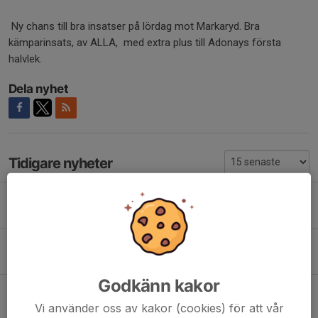
Ny chans till bra insatser på lördag mot Markaryd. Bra
kämparinsats, av ALLA, med extra plus till Adonays första
halvlek.
Dela nyhet
Tidigare nyheter
Union - ÄIF J 0-1
28 jun, 20:26
Uppskjuten match.......
24 jun, 07:30
Godkänn kakor
ÄIF J - Asarum 0-1
18 jun, 08:07
Vi använder oss av kakor (cookies) för att vår