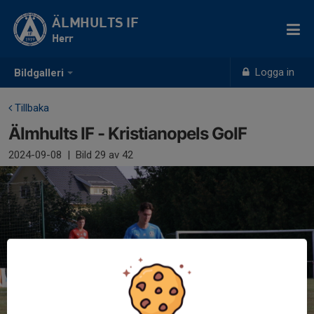
ÄLMHULTS IF
Herr
Logga in
Bildgalleri
Tillbaka
Älmhults IF - Kristianopels GoIF
2024-09-08
|
Bild
29
av 42