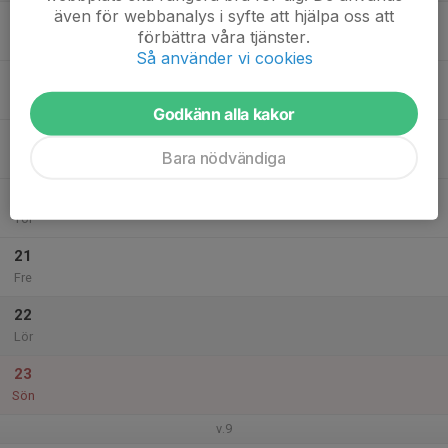
även för webbanalys i syfte att hjälpa oss att
17
förbättra våra tjänster.
Mån
Så använder vi cookies
18
Tis
Godkänn alla kakor
19
Bara nödvändiga
Ons
20
Tor
21
Fre
22
Lör
23
Sön
v.9