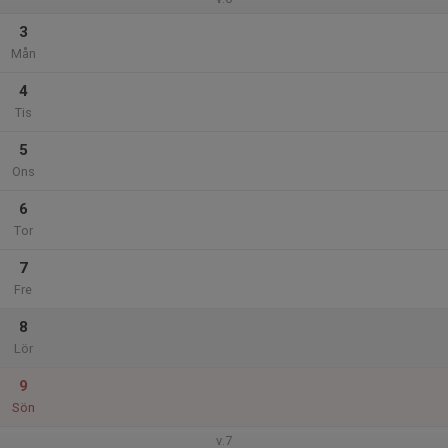
3
Mån
4
Tis
5
Ons
6
Tor
7
Fre
8
Lör
9
Sön
v.7