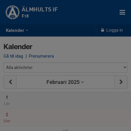
ÄLMHULTS IF
F18
Logga in
Kalender
Kalender
Gå till idag
|
Prenumerera
Februari 2025
1
Lör
2
Sön
v.6