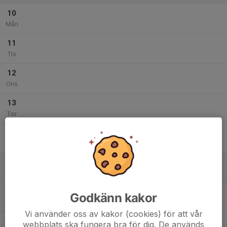
10
Mån
11
Tis
12
Ons
13
Tor
14
Fre
15
Lör
16
Godkänn kakor
Sön
Vi använder oss av kakor (cookies) för att vår
v.8
webbplats ska fungera bra för dig. De används