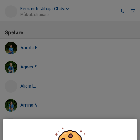
Fernando Jibaja Chávez
Målvaktstränare
Spelare
Aarohi K.
Agnes S.
Alicia L.
Amina V.
Amira M.