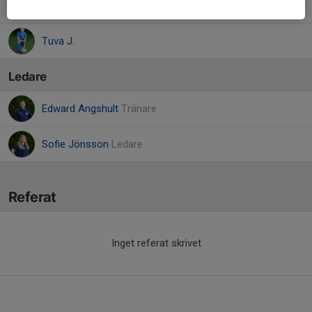
Saga W.
Tuva J.
Ledare
Edward Angshult
Tränare
Sofie Jönsson
Ledare
Referat
Inget referat skrivet