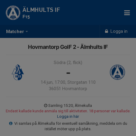
ÄLMHULTS IF
F15
Logga in
Matcher
Hovmantorp GoIF 2 - Älmhults IF
Södra (2, flick)
-
14 jun, 17:00, Storgatan 110
36051 Hovmantorp
Samling 15:20, Älmekulla
Endast kallade kunde anmäla sig till aktiviteten. 18 personer var kallade.
Logga in här
Vi samlas på Älmekulla för eventuell samåkning, meddela om du
istället möter upp på plats.