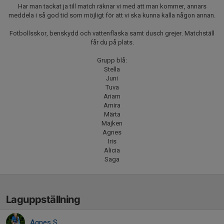
Har man tackat ja till match räknar vi med att man kommer, annars
meddela i så god tid som möjligt för att vi ska kunna kalla någon annan.
Fotbollsskor, benskydd och vattenflaska samt dusch grejer. Matchställ
får du på plats.
Grupp blå:
Stella
Juni
Tuva
Ariam
Amira
Märta
Majken
Agnes
Iris
Alicia
Saga
Laguppställning
Agnes S.