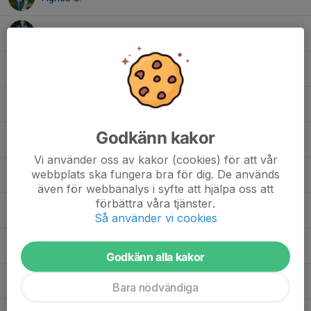
Amina V.
Amira M.
Ariam D.
Godkänn kakor
Elli S.
Vi använder oss av kakor (cookies) för att vår
webbplats ska fungera bra för dig. De används
Hiyab G.
även för webbanalys i syfte att hjälpa oss att
förbättra våra tjänster.
Juli G.
Så använder vi cookies
Juni A.
Godkänn alla kakor
Majken G.
Bara nödvändiga