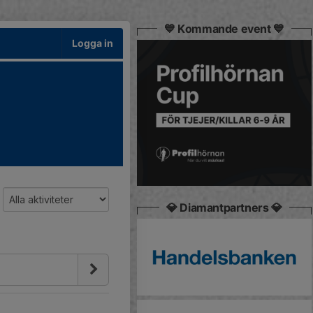
💙 Kommande event 💙
Logga in
💎 Diamantpartners 💎