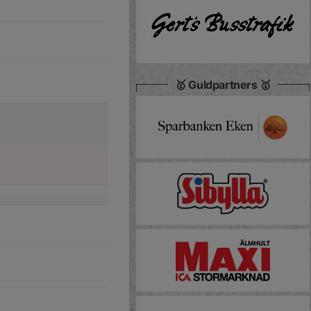
🥇 Guldpartners 🥇