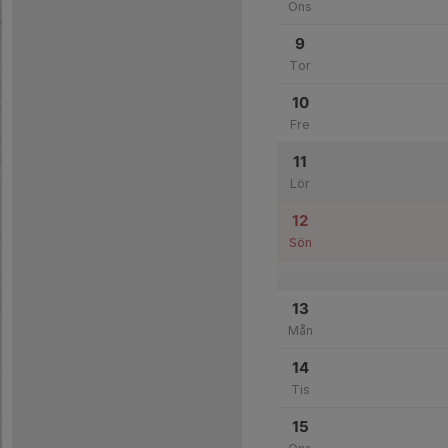
Ons
9
Tor
10
Fre
11
Lör
12
Sön
13
Mån
14
Tis
15