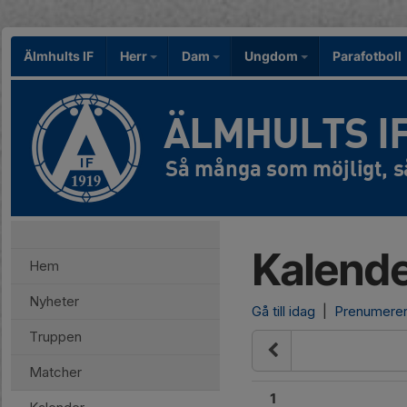
Älmhults IF
Herr
Dam
Ungdom
Parafotboll
ÄLMHULTS I
Kalend
Hem
Nyheter
Gå till idag
|
Prenumere
Truppen
Matcher
1