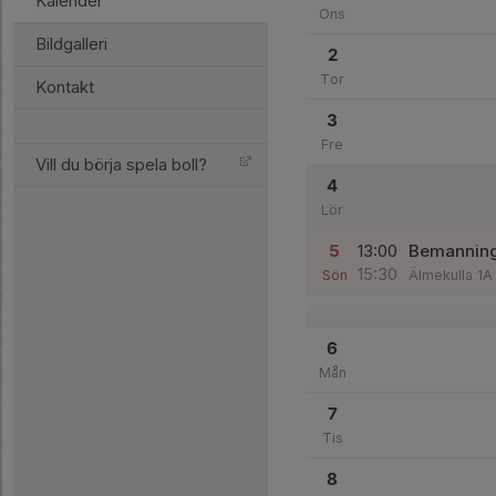
Kalender
Ons
Bildgalleri
2
Tor
Kontakt
3
Fre
Vill du börja spela boll?
4
Lör
5
13:00
Bemanning 
15:30
Sön
Älmekulla 1A
6
Mån
7
Tis
8