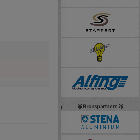
🥉 Bronspartners 🥉