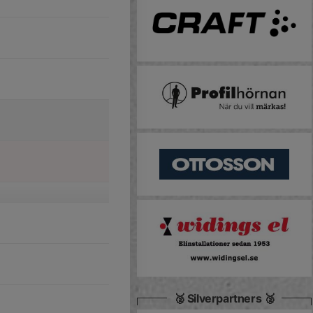
🥈 Silverpartners 🥈