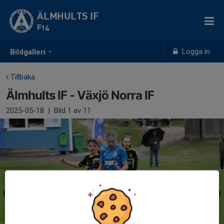
ÄLMHULTS IF
F14
Logga in
Bildgalleri
Tillbaka
Älmhults IF - Växjö Norra IF
2025-05-18
|
Bild
1
av 11