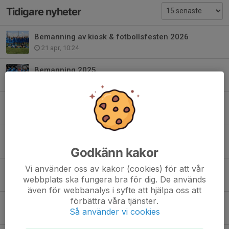
Tidigare nyheter
Bemanning av kiosk & fotbollsfesten 2026
21 apr, 10:24
Bemanning 2025
28 apr 2025
Tack för säsongen 2024!
25 okt 2024
Info från föräldramötet
24 sep 2024
Godkänn kakor
Vi använder oss av kakor (cookies) för att vår
Föräldramöte med fokus på Gothia
webbplats ska fungera bra för dig. De används
17 sep 2024
även för webbanalys i syfte att hjälpa oss att
förbättra våra tjänster.
Sommaruppehåll F12
Så använder vi cookies
4 jul 2024