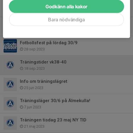
Tack!
Godkänn alla kakor
21 nov 2023
Bara nödvändiga
Tack för den här säsongen!
20 okt 2023
Fotbollsfest på lördag 30/9
28 sep 2023
Träningstider vk38-40
18 sep 2023
Info om träningslägret
25 jun 2023
Träningsläger 30/6 på Älmekulla!
7 jun 2023
Träningen tisdag 23 maj NY TID
21 maj 2023