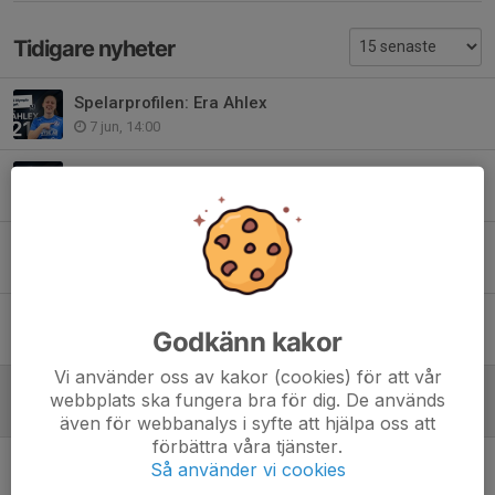
Tidigare nyheter
Spelarprofilen: Era Ahlex
7 jun, 14:00
Spelarprofilen: Johanna Ribacke
12 maj, 17:00
Spelarprofilen: Emilia Fasth
29 apr, 17:00
Spelarprofilen: Linnea Enquist
Godkänn kakor
23 apr, 17:00
Vi använder oss av kakor (cookies) för att vår
Välkommen, Sunbul!
webbplats ska fungera bra för dig. De används
20 apr, 17:00
även för webbanalys i syfte att hjälpa oss att
förbättra våra tjänster.
Spelarprofilen: Minna Rodin
Så använder vi cookies
13 apr, 20:00