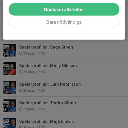
Godkänn alla kakor
Spelarprofilen: Aleah Engman
8 apr, 17:00
Bara nödvändiga
Spelarprofilen: Maja Andersson
2 apr, 17:00
Spelarprofilen: Saga Sthen
31 mar, 17:00
Spelarprofilen: Molly Nilsson
28 mar, 17:00
Spelarprofilen: Juni Petersson
26 mar, 17:00
Spelarprofilen: Tindra Sthen
21 mar, 17:00
Spelarprofilen: Maja Elmvik
19 mar, 17:00