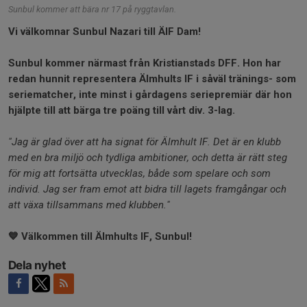
Sunbul kommer att bära nr 17 på ryggtavlan.
Vi välkomnar Sunbul Nazari till ÄIF Dam!
Sunbul kommer närmast från Kristianstads DFF. Hon har
redan hunnit representera ÄImhults IF i såväl tränings- som
seriematcher, inte minst i gårdagens seriepremiär där hon
hjälpte till att bärga tre poäng till vårt div. 3-lag.
"Jag är glad över att ha signat för Älmhult IF. Det är en klubb
med en bra miljö och tydliga ambitioner, och detta är rätt steg
för mig att fortsätta utvecklas, både som spelare och som
individ. Jag ser fram emot att bidra till lagets framgångar och
att växa tillsammans med klubben."
💙 Välkommen till Älmhults IF, Sunbul!
Dela nyhet