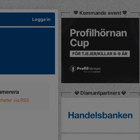
💙 Kommande event 💙
Logga in
umerera
💎 Diamantpartners 💎
yheter via RSS