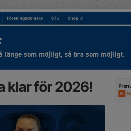
Föreningsdomare
STU
Shop
F
 klar för 2026!
Pren
N