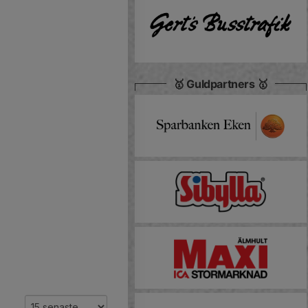
🥇 Guldpartners 🥇