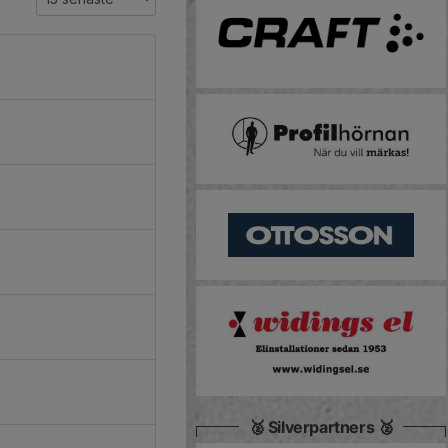
🥈 Silverpartners 🥈