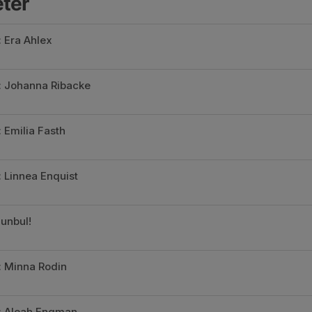
eter
: Era Ahlex
n: Johanna Ribacke
: Emilia Fasth
: Linnea Enquist
unbul!
: Minna Rodin
n: Aleah Engman