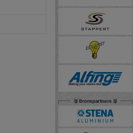
🥉 Bronspartners 🥉