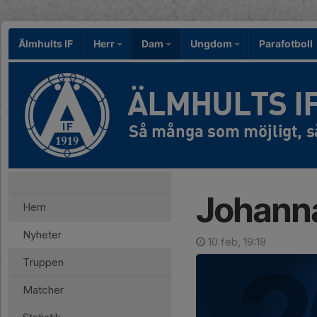
Älmhults IF
Herr
Dam
Ungdom
Parafotboll
ÄLMHULTS I
Johanna
Hem
Nyheter
10 feb, 19:19
Truppen
Matcher