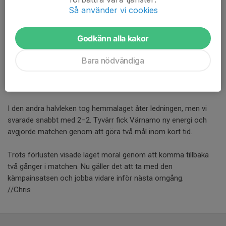
10 aug 2025
Så använder vi cookies
Bortamatchen mot IFK Värnamo slutade 4–2, efter en match
där vi länge var med i resultatmässigt.
Godkänn alla kakor
Värnamo tog ledningen efter 20 minuter, men vi jobbade oss in
Bara nödvändiga
i matchen och kvitterade strax innan paus, i den 40:e minuten.
Första halvlek slutade 1–1 och känslan var att vi hade bra
chans att ta poäng.
I den andra halvleken tog hemmalaget åter ledningen, men vi
svarade snabbt med 2–2. Tyvärr fick Värnamo ny energi och
avgjorde matchen genom att göra två mål inom kort tid.
Trots förlusten visade laget moral genom att komma tillbaka
två gånger i matchen. Nu gäller det att ta med den
kämpainsatsen och jobba vidare inför nästa omgång.
//Chris