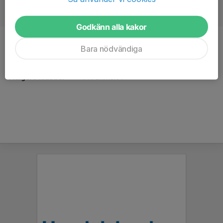
Godkänn alla kakor
Position
Back
Bara nödvändiga
Ålder
29 år
Tidigare klubbar
IFK Grimslöv