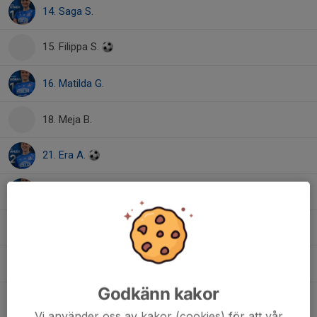
14. Saga S.
15. Filippa S.
16. Matilda G.
18. Meja B.
21. Era A.
22. Linnea E.
24. Emma K.
25. Johanna R.
Godkänn kakor
99. Vera A.
Vi använder oss av kakor (cookies) för att vår