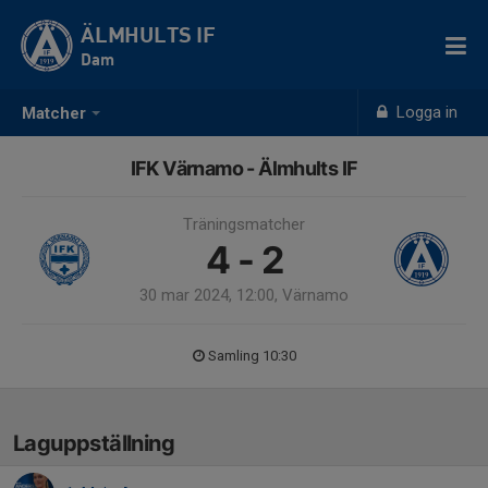
ÄLMHULTS IF
Dam
Logga in
Matcher
IFK Värnamo - Älmhults IF
Träningsmatcher
4 - 2
30 mar 2024, 12:00, Värnamo
Samling 10:30
Laguppställning