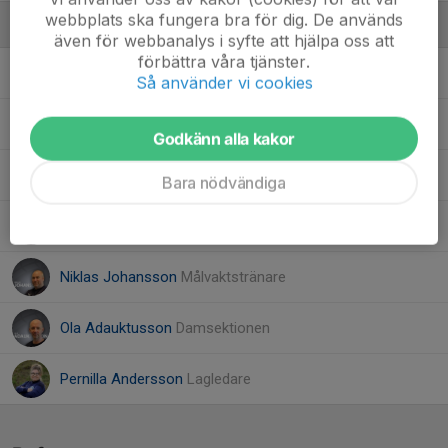
webbplats ska fungera bra för dig. De används
Ledare
även för webbanalys i syfte att hjälpa oss att
förbättra våra tjänster.
Felix Petersson-Ek
Hjälpredare
Så använder vi cookies
Isabella Lindell
Ass tränare
Godkänn alla kakor
Lisa Jönsson
Ledare
Bara nödvändiga
Magnus Sångberg
Damsektion
Niklas Johansson
Målvaktstränare
Ola Adauktusson
Damsektionen
Pernilla Andersson
Lagledare