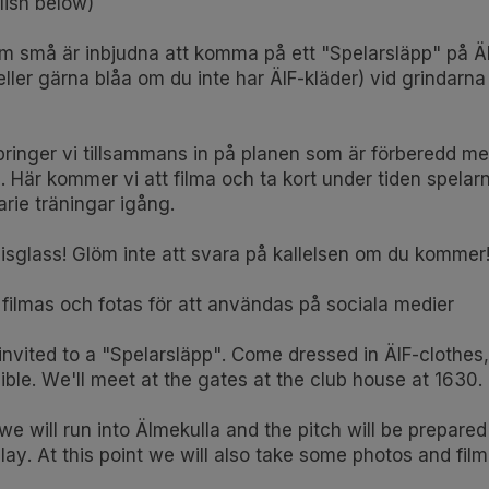
lish below)
som små är inbjudna att komma på ett "Spelarsläpp" på Ä
(eller gärna blåa om du inte har ÄIF-kläder) vid grindarna
springer vi tillsammans in på planen som är förberedd me
pel. Här kommer vi att filma och ta kort under tiden spelar
arie träningar igång.
 isglass! Glöm inte att svara på kallelsen om du kommer
filmas och fotas för att användas på sociala medier
e invited to a "Spelarsläpp". Come dressed in ÄIF-clothes,
ible. We'll meet at the gates at the club house at 1630.
we will run into Älmekulla and the pitch will be prepared
lay. At this point we will also take some photos and film