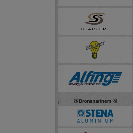
🥉 Bronspartners 🥉