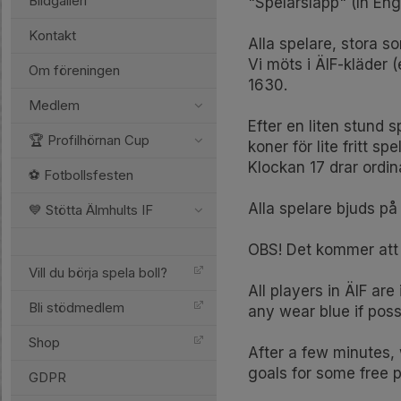
Bildgalleri
"Spelarsläpp" (In Eng
Kontakt
Alla spelare, stora 
Vi möts i ÄIF-kläder 
Om föreningen
1630.
Medlem
Efter en liten stund 
🏆 Profilhörnan Cup
koner för lite fritt s
Klockan 17 drar ordin
⚽️ Fotbollsfesten
Alla spelare bjuds på
💙 Stötta Älmhults IF
OBS! Det kommer att 
Vill du börja spela boll?
All players in ÄIF ar
Bli stödmedlem
any wear blue if poss
Shop
After a few minutes, 
goals for some free p
GDPR