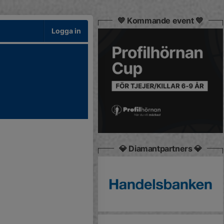
💙 Kommande event 💙
Logga in
💎 Diamantpartners 💎