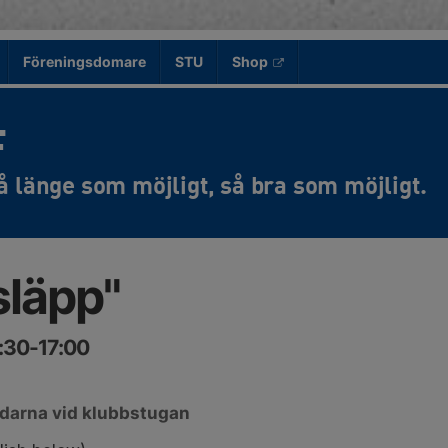
Föreningsdomare
STU
Shop
F
släpp"
:30-17:00
ndarna vid klubbstugan