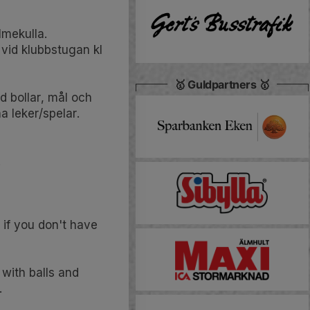
lmekulla.
 vid klubbstugan kl
🥇 Guldpartners 🥇
d bollar, mål och
na leker/spelar.
!
 if you don't have
 with balls and
.