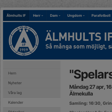
Älmhults IF
Herr
Dam
Ungdom
Parafotboll
ÄLMHULTS I
"Spelar
Hem
Nyheter
Måndag 27 apr, 16
Våra lag
Älmekulla
Kalender
Samling: 16:30, Gri