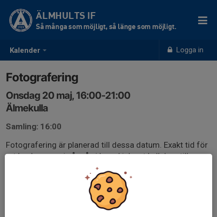
ÄLMHULTS IF
Så många som möjligt, så länge som möjligt.
Logga in
Kalender
Fotografering
Onsdag 20 maj, 16:00-21:00
Älmekulla
Samling: 16:00
Fotografering är planerad till dessa datum. Exakt tid för
ert lag kommer i vår så ni kan skicka ut kallelser till era
spelare i ert lag.