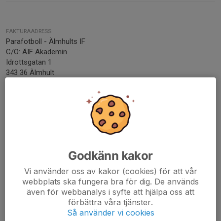
FAKTURAADRESS
Parafotboll - Älmhults IF
C/O: ÄIF Akademin
Idrottsgatan 1
343 36 Älmhult
FÖRENINGSNUMMER
4634-15
ORG. NUMMER
829000-4210
BANKGIRO
Godkänn kakor
107-3212
Vi använder oss av kakor (cookies) för att vår
webbplats ska fungera bra för dig. De används
Kontaktpersoner
även för webbanalys i syfte att hjälpa oss att
förbättra våra tjänster.
Ulf Johansson
Så använder vi cookies
Ledare