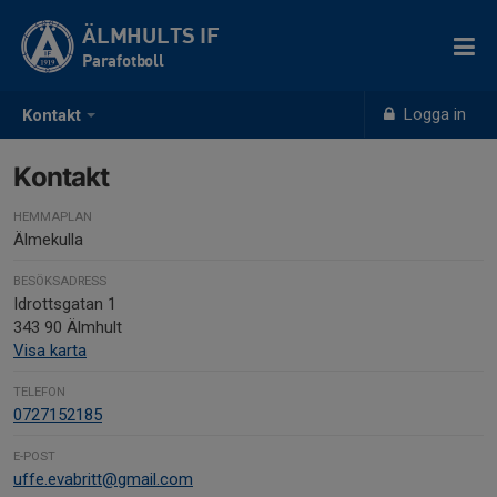
ÄLMHULTS IF
Parafotboll
Logga in
Kontakt
Kontakt
HEMMAPLAN
Älmekulla
BESÖKSADRESS
Idrottsgatan 1
343 90 Älmhult
Visa karta
TELEFON
0727152185
E-POST
uffe.evabritt@gmail.com