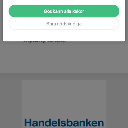
072-715 21 85
uffe.evabritt@gmail.com
Godkänn alla kakor
Beppe Bengtsson
Bara nödvändiga
Tränare
070-626 24 20
beppelinos@hotmail.com