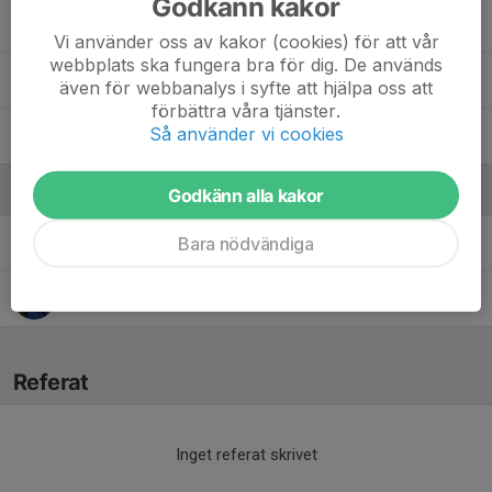
Godkänn kakor
Semin V.
Vi använder oss av kakor (cookies) för att vår
webbplats ska fungera bra för dig. De används
Vide G.
även för webbanalys i syfte att hjälpa oss att
förbättra våra tjänster.
Så använder vi cookies
Vincent I.
Ledare
Godkänn alla kakor
Bara nödvändiga
Alexander Söderbom
Tränare
Harald Elvö
Tränare
Referat
Inget referat skrivet