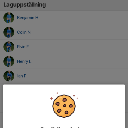
Laguppställning
Benjamin H.
Colin N.
Elvin F.
Henry L.
Ian P.
Lukas S.
Patrik S.
Riyan G.