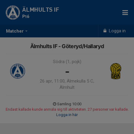
ÄLMHULTS IF
P16
Logga in
Matcher
Älmhults IF - Göteryd/Hallaryd
Södra (1, pojk)
-
26 apr, 11:00, Älmekulla 5 C,
Älmhult
Samling 10:00
Endast kallade kunde anmäla sig till aktiviteten. 27 personer var kallade.
Logga in här