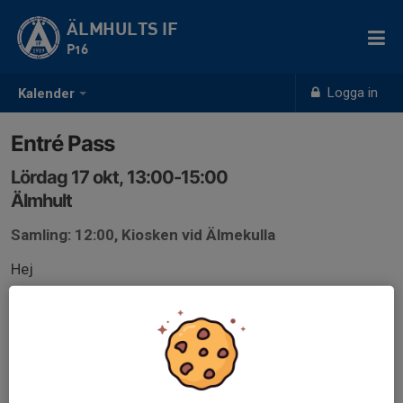
ÄLMHULTS IF
P16
Logga in
Kalender
Entré Pass
Lördag 17 okt, 13:00-15:00
Älmhult
Samling: 12:00, Kiosken vid Älmekulla
Hej
Vi behöver två personer som bemannar Entrén
Anmälan är öppen för lagets målsmän.
Logga in här