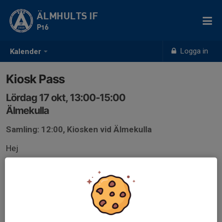
ÄLMHULTS IF
P16
Logga in
Kalender
Kiosk Pass
Lördag 17 okt, 13:00-15:00
Älmekulla
Samling: 12:00, Kiosken vid Älmekulla
Hej
Vi behöver två personer som kan bemanna kiosken.
Anmälan är öppen för lagets målsmän.
Logga in här