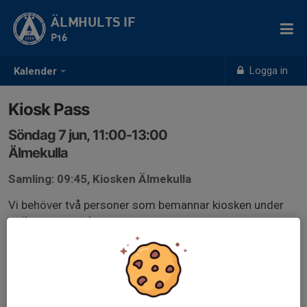
ÄLMHULTS IF
P16
Logga in
Kalender
Kiosk Pass
Söndag 7 jun, 11:00-13:00
Älmekulla
Samling: 09:45, Kiosken Älmekulla
Vi behöver två personer som bemannar kiosken under
pojkarnas match.