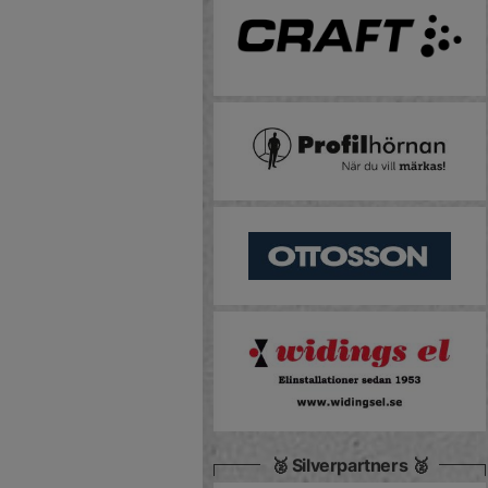
🥈 Silverpartners 🥈