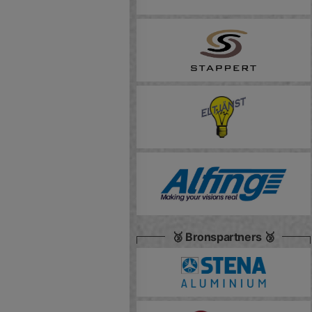
🥉 Bronspartners 🥉