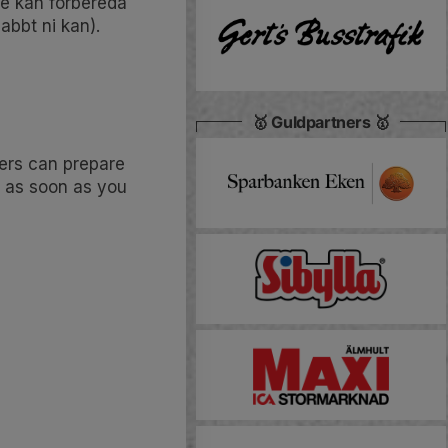
are kan förbereda
abbt ni kan).
🥇 Guldpartners 🥇
ders can prepare
fy as soon as you