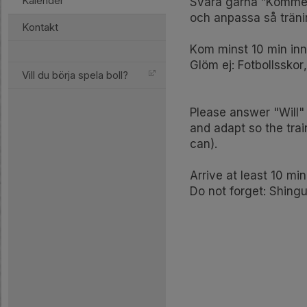
Kalender
Svara gärna ”Kommer” 
och anpassa så träni
Kontakt
Kom minst 10 min inn
Glöm ej: Fotbollssko
Vill du börja spela boll?
Please answer "Will" 
and adapt so the trai
can).
Arrive at least 10 min
Do not forget: Shing