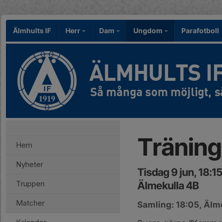
Älmhults IF
Herr
Dam
Ungdom
Parafotboll
ÄLMHULTS I
Träning
Hem
Nyheter
Tisdag 9 jun, 18:1
Truppen
Älmekulla 4B
Matcher
Samling: 18:05, Älm