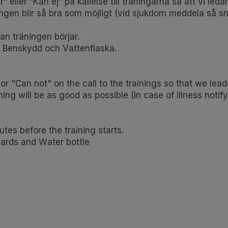
eller ”Kan ej” på kallelse till träningarna så att vi led
ngen blir så bra som möjligt (vid sjukdom meddela så sn
an träningen börjar.
r, Benskydd och Vattenflaska.
or "Can not" on the call to the trainings so that we lea
ning will be as good as possible (in case of illness noti
utes before the training starts.
uards and Water bottle