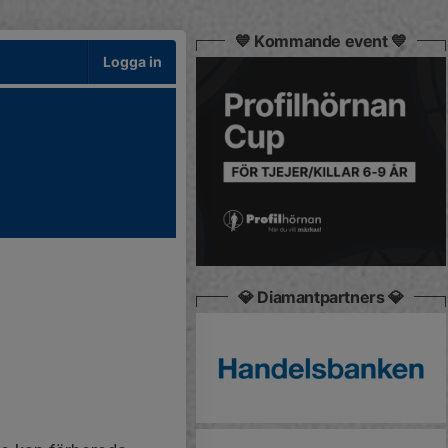
💙 Kommande event 💙
Logga in
💎 Diamantpartners 💎