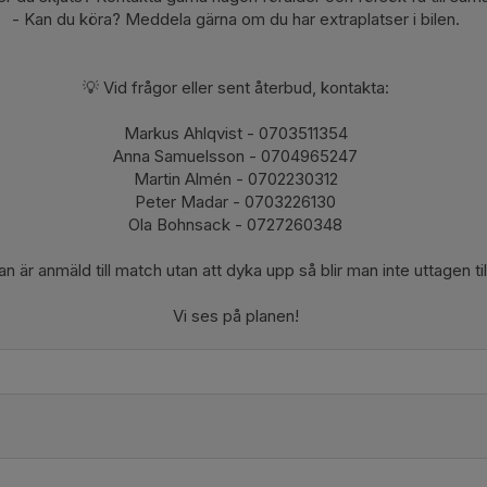
- Kan du köra? Meddela gärna om du har extraplatser i bilen.
💡 Vid frågor eller sent återbud, kontakta:
Markus Ahlqvist - 0703511354
Anna Samuelsson - 0704965247
Martin Almén - 0702230312
Peter Madar - 0703226130
Ola Bohnsack - 0727260348
n är anmäld till match utan att dyka upp så blir man inte uttagen ti
Vi ses på planen!