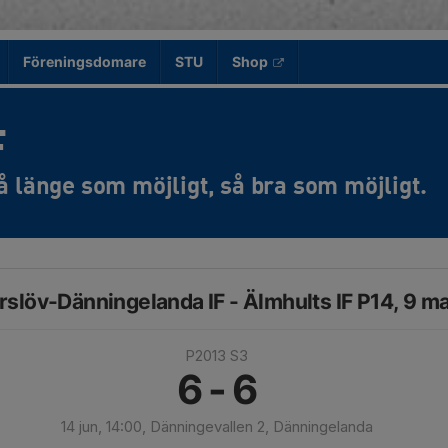
Föreningsdomare
STU
Shop
F
slöv-Dänningelanda IF - Älmhults IF P14, 9 m
P2013 S3
6 - 6
14 jun, 14:00, Dänningevallen 2, Dänningelanda