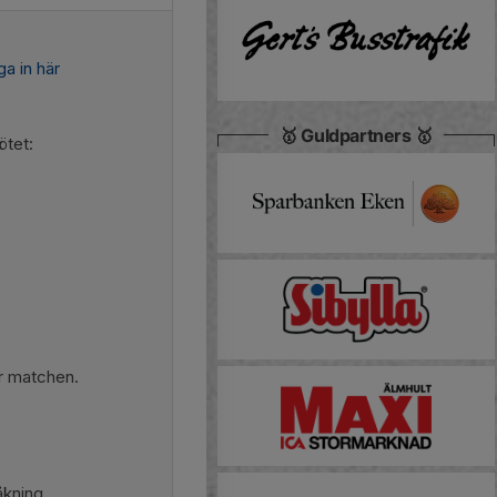
a in här
🥇 Guldpartners 🥇
ötet:
er matchen.
åkning.