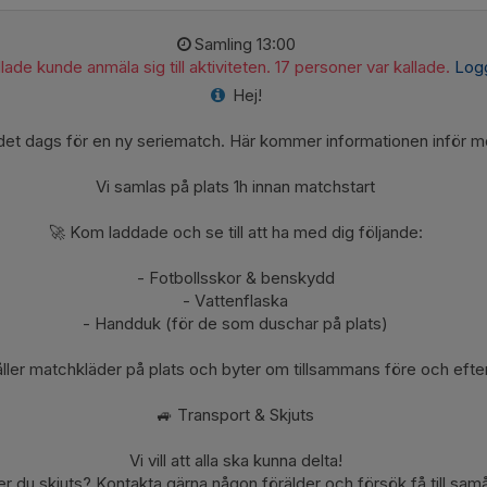
Samling 13:00
lade kunde anmäla sig till aktiviteten. 17 personer var kallade.
Logg
Hej!
det dags för en ny seriematch. Här kommer informationen inför m
Vi samlas på plats 1h innan matchstart
🚀 Kom laddade och se till att ha med dig följande:
- Fotbollsskor & benskydd
- Vattenflaska
- Handduk (för de som duschar på plats)
håller matchkläder på plats och byter om tillsammans före och eft
🚙 Transport & Skjuts
Vi vill att alla ska kunna delta!
r du skjuts? Kontakta gärna någon förälder och försök få till sam