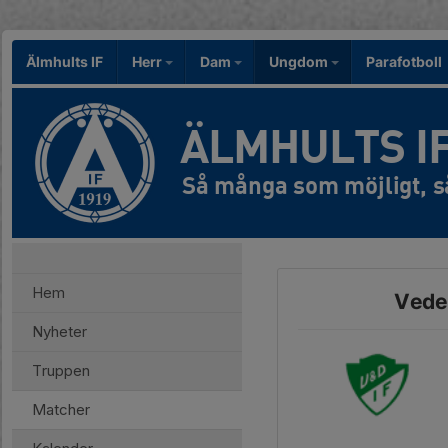
Älmhults IF
Herr
Dam
Ungdom
Parafotboll
ÄLMHULTS I
Hem
Veder
Nyheter
Truppen
Matcher