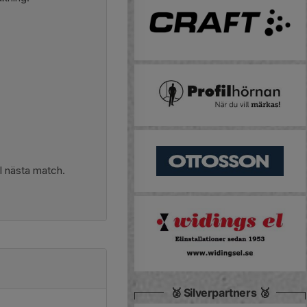
ll nästa match.
🥈 Silverpartners 🥈