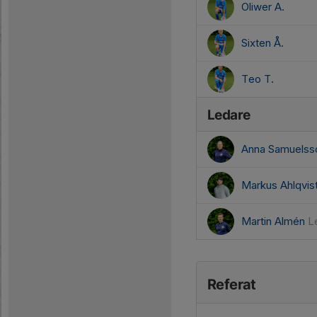
Oliwer A.
Sixten Å.
Teo T.
Ledare
Anna Samuels
Markus Ahlqvis
Martin Almén
L
Referat