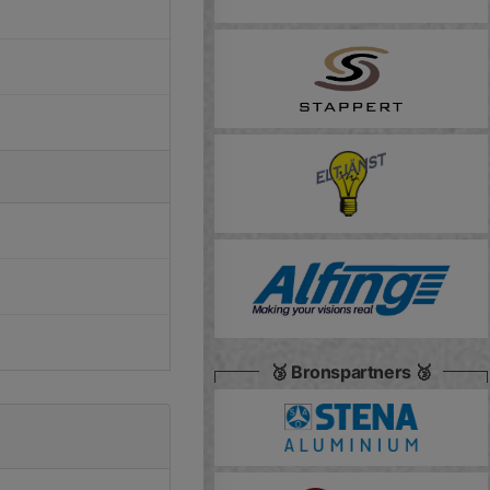
🥉 Bronspartners 🥉