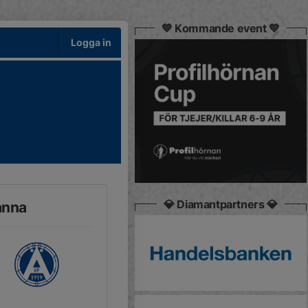
💙 Kommande event 💙
Logga in
💎 Diamantpartners 💎
anna