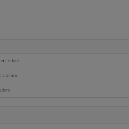
son
Ledare
t
Tränare
edare