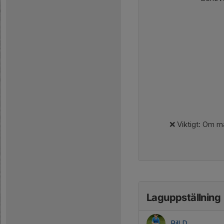
❌ Viktigt: Om ma
Laguppställning
Bill D.