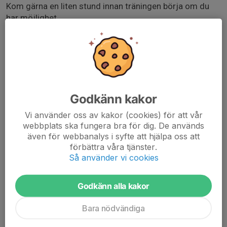
Kom gärna en liten stund innan träningen börja om du
har möjlighet.
❌ Viktigt:
- Vid förhinder, meddela någon av tränarna så snart du
kan.
- Om du upprepade gånger inte dyker upp på träning
Godkänn kakor
trots att du är anmäld, eller inte svarar på kallelser, blir
du inte uttagen till nästa match.
Vi använder oss av kakor (cookies) för att vår
webbplats ska fungera bra för dig. De används
Vi ses på planen!
även för webbanalys i syfte att hjälpa oss att
förbättra våra tjänster.
Så använder vi cookies
Kontaktuppgifter till tränarna:
www.almhultsif.se/almhultsif-p14/truppen
Godkänn alla kakor
Bara nödvändiga