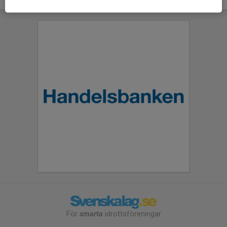
För
smarta
idrottsföreningar