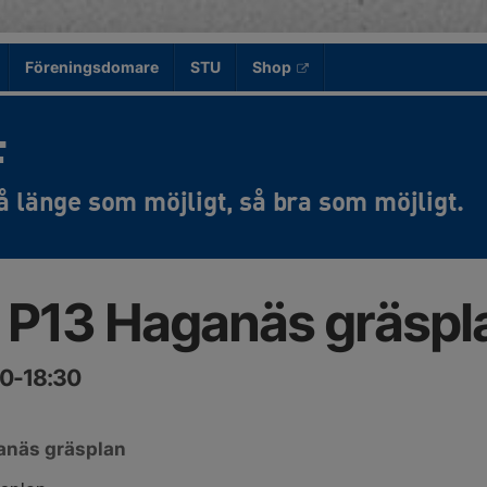
Föreningsdomare
STU
Shop
F
 P13 Haganäs gräspl
00-18:30
anäs gräsplan