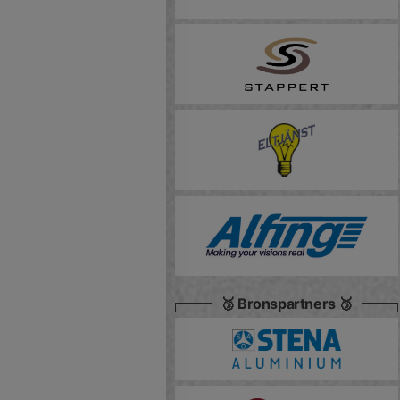
🥉 Bronspartners 🥉