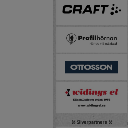
🥈 Silverpartners 🥈