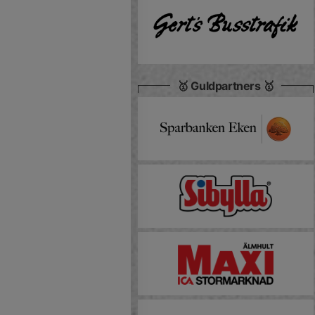
🥇 Guldpartners 🥇