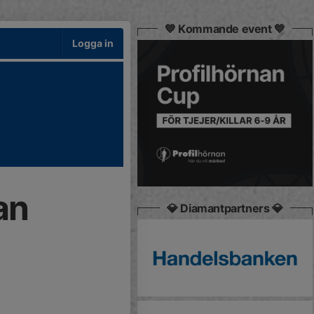
💙 Kommande event 💙
Logga in
an
💎 Diamantpartners 💎