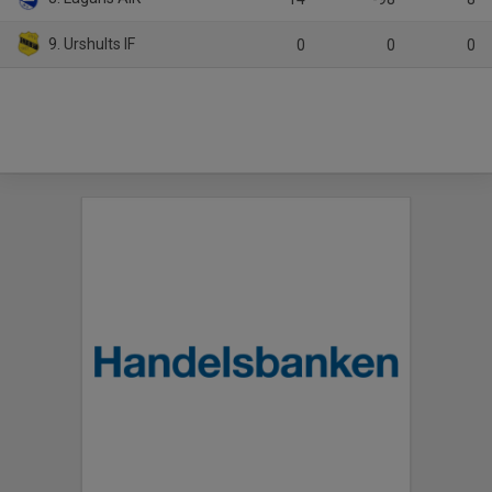
9. Urshults IF
0
0
0