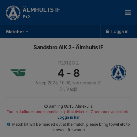
ÄLMHULTS IF
P12
Logga in
Matcher
Sandsbro AIK 2 - Älmhults IF
P2012 S 2
4 - 8
6 sep 2025, 10:00, Norremarks IP
31, Växjö
Samling 08:15, Älmekulla
Endast kallade kunde anmäla sig till aktiviteten. 7 personer var kallade.
Logga in här
Match kit will be handed out at the match, please bring towel etc to
shower afterwards.