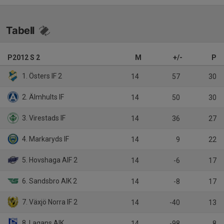
Tabell
P2012 S 2
M
+/-
P
1. Östers IF 2
14
57
30
2. Älmhults IF
14
50
30
3. Virestads IF
14
36
27
4. Markaryds IF
14
9
22
5. Hovshaga AIF 2
14
-6
17
6. Sandsbro AIK 2
14
-8
17
7. Växjö Norra IF 2
14
-40
13
8. Lagans AIK
14
-98
8