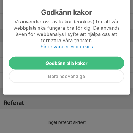
Dolt namn
Godkänn kakor
Syed Nazih N.
Vi använder oss av kakor (cookies) för att vår
webbplats ska fungera bra för dig. De används
även för webbanalys i syfte att hjälpa oss att
Ledare
förbättra våra tjänster.
Så använder vi cookies
Alexander Schmidt
Tränare
Godkänn alla kakor
Pontus Weberg
Ledare/Kontaktperson
Bara nödvändiga
Tim Vogel
Tränare
Referat
Inget referat skrivet