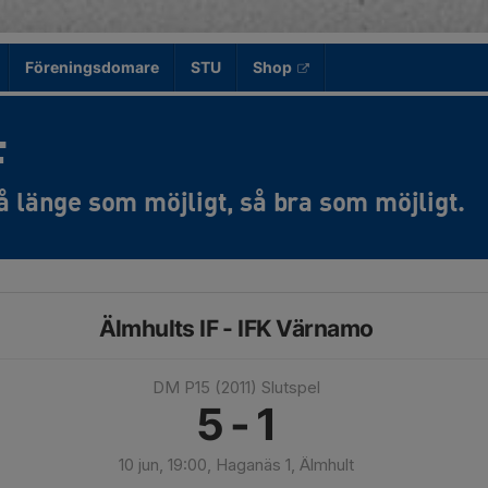
Föreningsdomare
STU
Shop
F
Älmhults IF - IFK Värnamo
DM P15 (2011) Slutspel
5 - 1
10 jun, 19:00, Haganäs 1, Älmhult