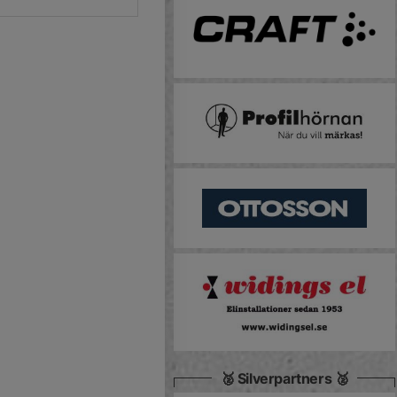
🥈 Silverpartners 🥈