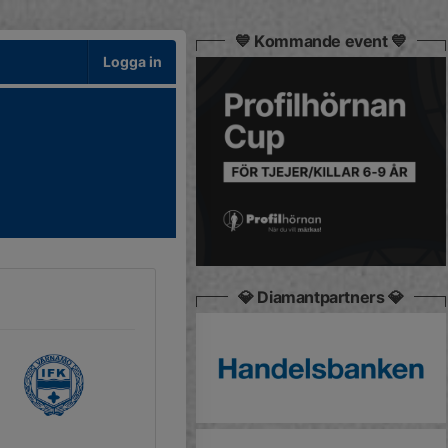
💙 Kommande event 💙
Logga in
💎 Diamantpartners 💎