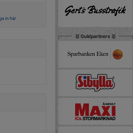
a in här
🥇 Guldpartners 🥇