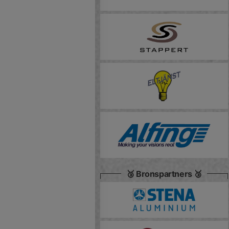
🥉 Bronspartners 🥉