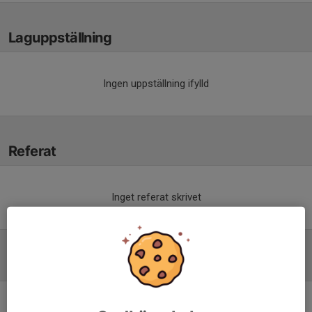
Laguppställning
Ingen uppställning ifylld
Referat
Inget referat skrivet
Tabell
P16 Div.1 2026 Östra