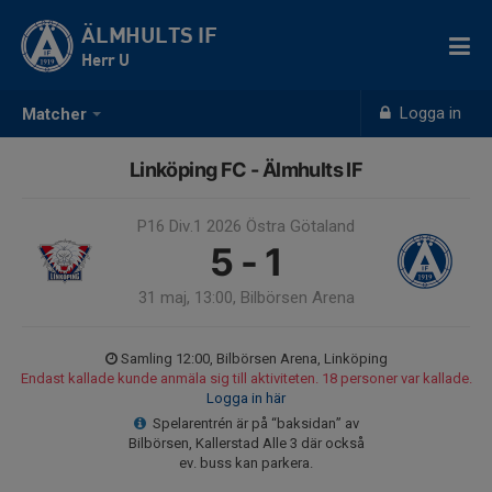
ÄLMHULTS IF
Herr U
Logga in
Matcher
Linköping FC - Älmhults IF
P16 Div.1 2026 Östra Götaland
5 - 1
31 maj, 13:00, Bilbörsen Arena
Samling 12:00, Bilbörsen Arena, Linköping
Endast kallade kunde anmäla sig till aktiviteten. 18 personer var kallade.
Logga in här
Spelarentrén är på “baksidan” av
Bilbörsen, Kallerstad Alle 3 där också
ev. buss kan parkera.