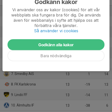
Godkänn kakor
Götaland
M
+/-
P
Vi använder oss av kakor (cookies) för att vår
1. Kalmar FF
13
48
31
webbplats ska fungera bra för dig. De används
även för webbanalys i syfte att hjälpa oss att
2. Jönköpings Södra IF
14
31
31
förbättra våra tjänster.
Så använder vi cookies
3. Rödeby AIF
13
26
26
4. Linköping FC
13
12
23
Godkänn alla kakor
5. Oskarshamns AIK
13
-22
17
Bara nödvändiga
6. IK Östria Lambohov
12
-25
15
7. Smedby AIS
13
1
14
8. FK Karlskrona
13
-19
13
9. Lindö FF
13
-14
11
10. Älmhults IF
13
-38
6