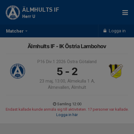
ÄLMHULTS IF
Herr U
Logga in
Matcher
Älmhults IF - IK Östria Lambohov
P16 Div.1 2026 Östra Götaland
5 - 2
23 maj, 13:00, Älmekulla 1 A,
Älmevallen, Älmhult
Samling 12:00
Endast kallade kunde anmäla sig till aktiviteten. 17 personer var kallade.
Logga in här