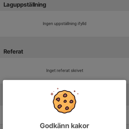
Laguppställning
Ingen uppställning ifylld
Referat
Inget referat skrivet
Tabell
P16 Div.1 2026 Östra
Götaland
M
+/-
P
Godkänn kakor