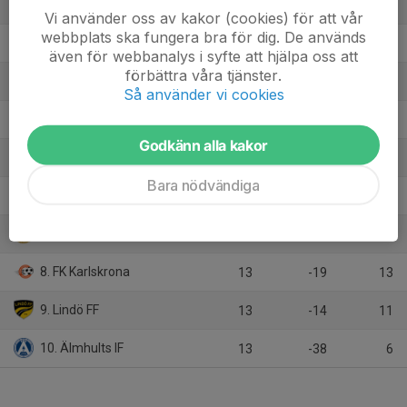
1. Kalmar FF
12
51
31
Vi använder oss av kakor (cookies) för att vår
webbplats ska fungera bra för dig. De används
2. Jönköpings Södra IF
13
28
28
även för webbanalys i syfte att hjälpa oss att
förbättra våra tjänster.
3. Rödeby AIF
13
26
26
Så använder vi cookies
4. Linköping FC
13
12
23
Godkänn alla kakor
5. Oskarshamns AIK
13
-22
17
Bara nödvändiga
6. IK Östria Lambohov
12
-25
15
7. Smedby AIS
13
1
14
8. FK Karlskrona
13
-19
13
9. Lindö FF
13
-14
11
10. Älmhults IF
13
-38
6