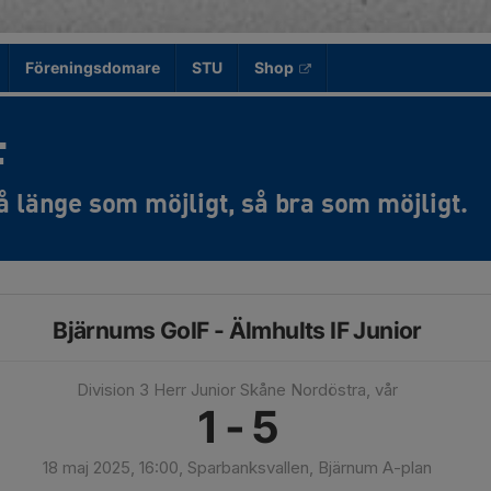
Föreningsdomare
STU
Shop
F
Bjärnums GoIF - Älmhults IF Junior
Division 3 Herr Junior Skåne Nordöstra, vår
1 - 5
18 maj 2025, 16:00, Sparbanksvallen, Bjärnum A-plan