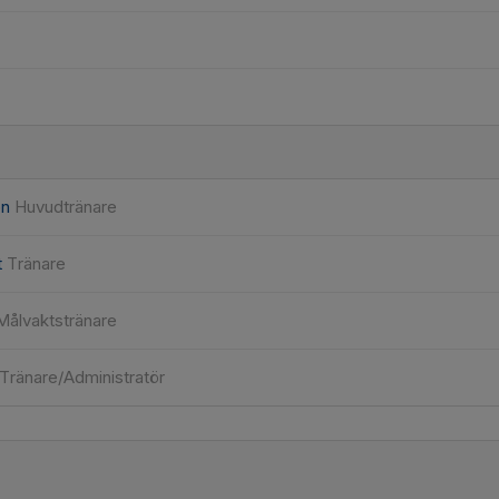
on
Huvudtränare
t
Tränare
Målvaktstränare
Tränare/Administratör