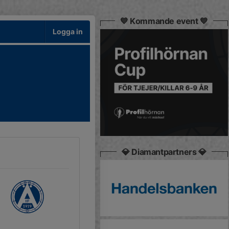
💙 Kommande event 💙
Logga in
💎 Diamantpartners 💎