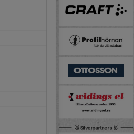
🥈 Silverpartners 🥈