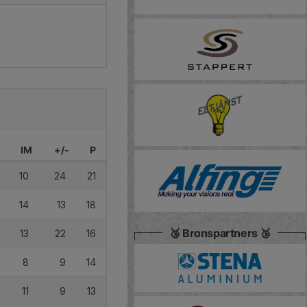
IM
+/-
P
10
24
21
14
13
18
🥉 Bronspartners 🥉
13
22
16
8
9
14
11
9
13