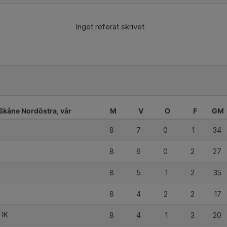
Inget referat skrivet
 Skåne Nordöstra, vår
M
V
O
F
GM
8
7
0
1
34
8
6
0
2
27
8
5
1
2
35
8
4
2
2
17
 IK
8
4
1
3
20