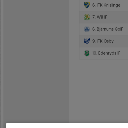
6. IFK Knislinge
7. Wä IF
8. Bjärnums GoIF
9. IFK Osby
10. Edenryds IF