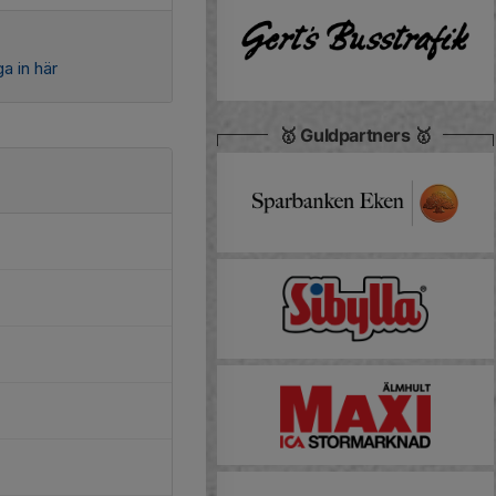
a in här
🥇 Guldpartners 🥇