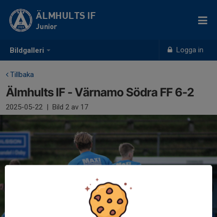
ÄLMHULTS IF
Junior
Logga in
Bildgalleri
Tillbaka
Älmhults IF - Värnamo Södra FF 6-2
2025-05-22
|
Bild
2
av 17