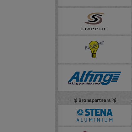
🥉 Bronspartners 🥉