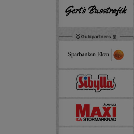
🥇 Guldpartners 🥇