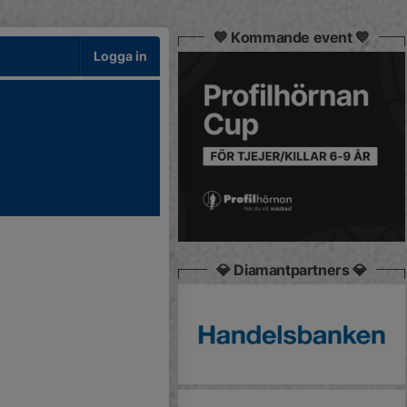
💙 Kommande event 💙
Logga in
💎 Diamantpartners 💎