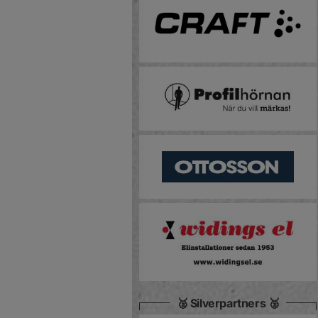
🥈 Silverpartners 🥈